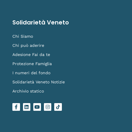
Solidarietà Veneto
Chi Siamo
Chi può aderire
Adesione Fai da te
Protezione Famiglia
I numeri del fondo
Solidarietà Veneto Notizie
Archivio statico
F
L
Y
I
L
a
i
o
n
o
c
n
u
s
g
e
k
t
t
o
b
e
u
a
-
o
d
b
g
t