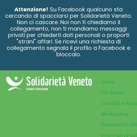
contenuto
Attenzione!
Su Facebook qualcuno sta
cercando di spacciarsi per Solidarietà Veneto.
Non ci cascare. Noi non ti chiediamo il
collegamento, non ti mandiamo messaggi
privati per chiederti dati personali o proporti
"strani" affari. Se ricevi una richiesta di
collegamento segnala il profilo a Facebook e
bloccalo.
Home
Chi Siamo
Contatti e App
Modulistica
Documenti Uffi
Informativa sul