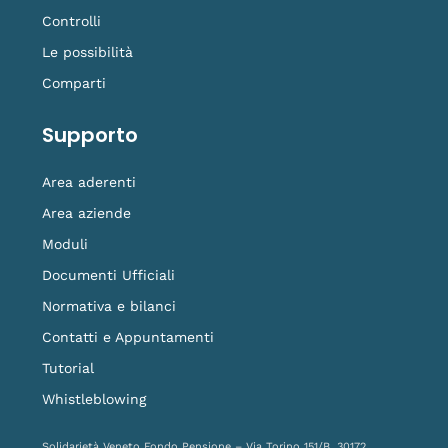
Controlli
Le possibilità
Comparti
Supporto
Area aderenti
Area aziende
Moduli
Documenti Ufficiali
Normativa e bilanci
Contatti e Appuntamenti
Tutorial
Whistleblowing
Solidarietà Veneto Fondo Pensione – Via Torino 151/B, 30172