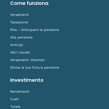
o
i
e
r
i
Come funziona
k
n
a
k
-
m
t
f
o
Versamenti
k
Tassazione
Rita – Anticipare la pensione
Alla pensione
Anticipi
Altri riscatti
Versamenti Volontari
Stima la tua futura pensione
Investimento
Rendimenti
Costi
Tutele