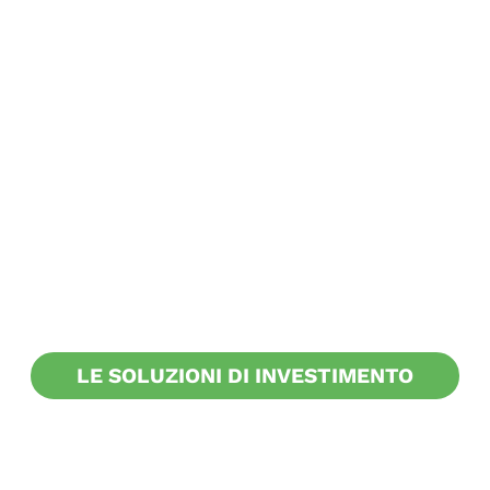
Non sai come affrontare
l'incertezza dei mercati?
Il tuo futuro merita attenzione: pianificazione e
consulenza finanziaria sono strumenti
fondamentali per raggiungere il tuo obiettivo
previdenziale.
Scopri le opportunità offerte da Solidarietà
Veneto.
LE SOLUZIONI DI INVESTIMENTO