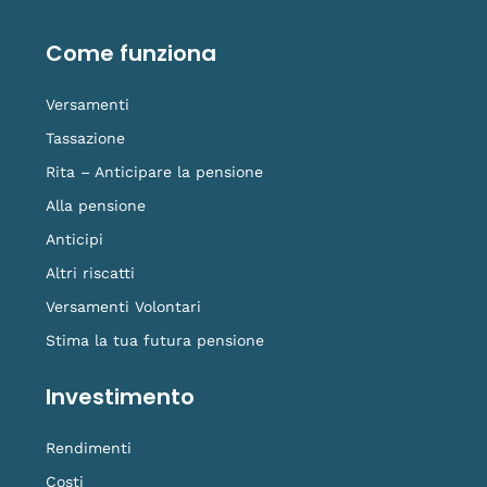
b
e
u
a
-
o
d
b
g
t
o
i
e
r
i
Come funziona
k
n
a
k
-
m
t
f
o
Versamenti
k
Tassazione
Rita – Anticipare la pensione
Alla pensione
Anticipi
Altri riscatti
Versamenti Volontari
Stima la tua futura pensione
Investimento
Rendimenti
Costi