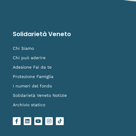
Solidarietà Veneto
Chi Siamo
Chi può aderire
Adesione Fai da te
Protezione Famiglia
I numeri del fondo
Solidarietà Veneto Notizie
Archivio statico
F
L
Y
I
L
a
i
o
n
o
c
n
u
s
g
e
k
t
t
o