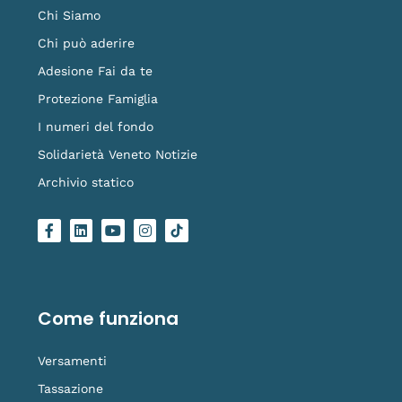
Chi Siamo
Chi può aderire
Adesione Fai da te
Protezione Famiglia
I numeri del fondo
Solidarietà Veneto Notizie
Archivio statico
F
L
Y
I
L
a
i
o
n
o
c
n
u
s
g
e
k
t
t
o
b
e
u
a
-
o
d
b
g
t
o
i
e
r
i
Come funziona
k
n
a
k
-
m
t
f
o
Versamenti
k
Tassazione