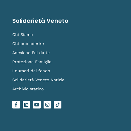
Solidarietà Veneto
Chi Siamo
Chi può aderire
Adesione Fai da te
Protezione Famiglia
I numeri del fondo
Solidarietà Veneto Notizie
Archivio statico
F
L
Y
I
L
a
i
o
n
o
c
n
u
s
g
e
k
t
t
o
b
e
u
a
-
o
d
b
g
t
o
i
e
r
i