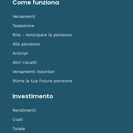
Come funziona
k
n
a
k
-
m
t
f
o
Versamenti
k
Tassazione
Rita – Anticipare la pensione
Alla pensione
Anticipi
Altri riscatti
Versamenti Volontari
Stima la tua futura pensione
Investimento
Rendimenti
Costi
Tutele