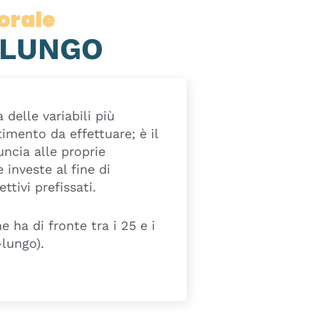
orale
-LUNGO
delle variabili più
timento da effettuare; è il
uncia alle proprie
e investe al fine di
tivi prefissati.
e ha di fronte tra i 25 e i
lungo).