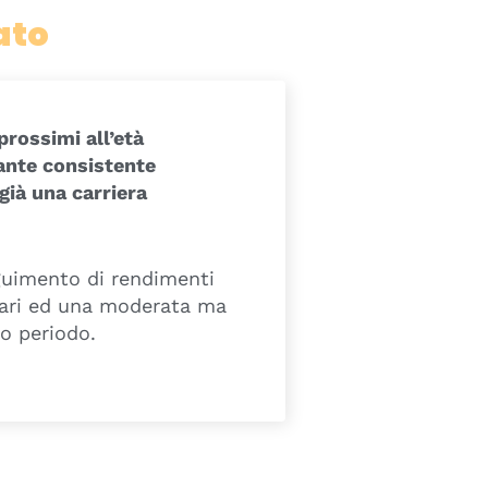
ato
prossimi all’età
ante consistente
già una carriera
guimento di rendimenti
tari ed una moderata ma
o periodo.