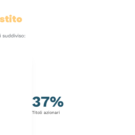
stito
ì suddiviso:
37%
Titoli azionari