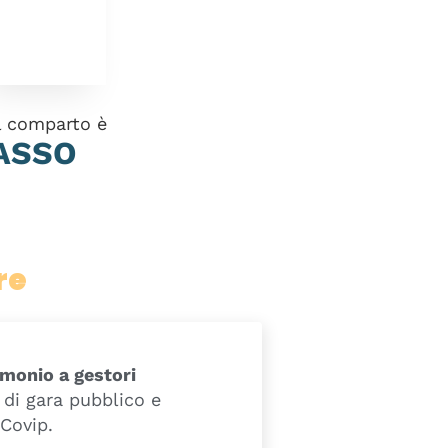
el comparto è
ASSO
re
imonio a gestori
di gara pubblico e
 Covip.