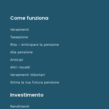
c
n
u
s
g
e
k
t
t
o
b
e
u
a
-
o
d
b
g
t
o
i
e
r
i
Come funziona
k
n
a
k
-
m
t
f
o
Versamenti
k
Tassazione
Rita – Anticipare la pensione
Alla pensione
Anticipi
Altri riscatti
Versamenti Volontari
Stima la tua futura pensione
Investimento
Rendimenti