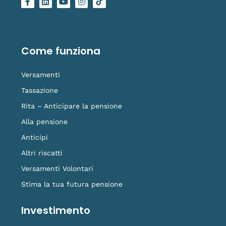
a
i
o
n
o
c
n
u
s
g
e
k
t
t
o
b
e
u
a
-
o
d
b
g
t
o
i
e
r
i
Come funziona
k
n
a
k
-
m
t
f
o
Versamenti
k
Tassazione
Rita – Anticipare la pensione
Alla pensione
Anticipi
Altri riscatti
Versamenti Volontari
Stima la tua futura pensione
Investimento