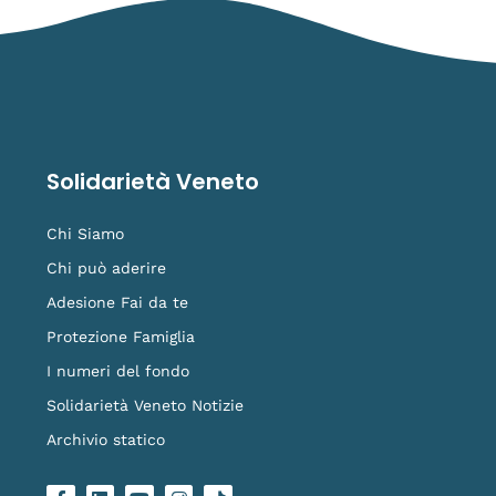
Solidarietà Veneto
Chi Siamo
Chi può aderire
Adesione Fai da te
Protezione Famiglia
I numeri del fondo
Solidarietà Veneto Notizie
Archivio statico
F
L
Y
I
L