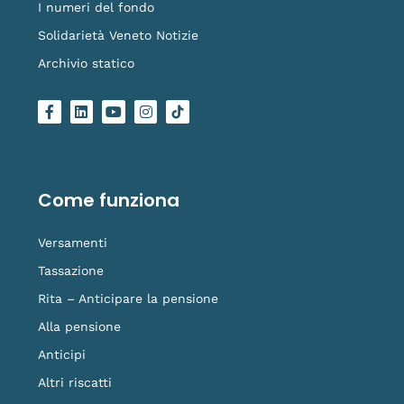
I numeri del fondo
Solidarietà Veneto Notizie
Archivio statico
F
L
Y
I
L
a
i
o
n
o
c
n
u
s
g
e
k
t
t
o
b
e
u
a
-
o
d
b
g
t
o
i
e
r
i
Come funziona
k
n
a
k
-
m
t
f
o
Versamenti
k
Tassazione
Rita – Anticipare la pensione
Alla pensione
Anticipi
Altri riscatti