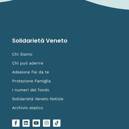
Solidarietà Veneto
Chi Siamo
Chi può aderire
Adesione Fai da te
Protezione Famiglia
I numeri del fondo
Solidarietà Veneto Notizie
Archivio statico
F
L
Y
I
L
a
i
o
n
o