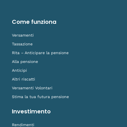
c
n
u
s
g
e
k
t
t
o
b
e
u
a
-
o
d
b
g
t
o
i
e
r
i
Come funziona
k
n
a
k
-
m
t
f
o
Versamenti
k
Tassazione
Rita – Anticipare la pensione
Alla pensione
Anticipi
Altri riscatti
Versamenti Volontari
Stima la tua futura pensione
Investimento
Rendimenti