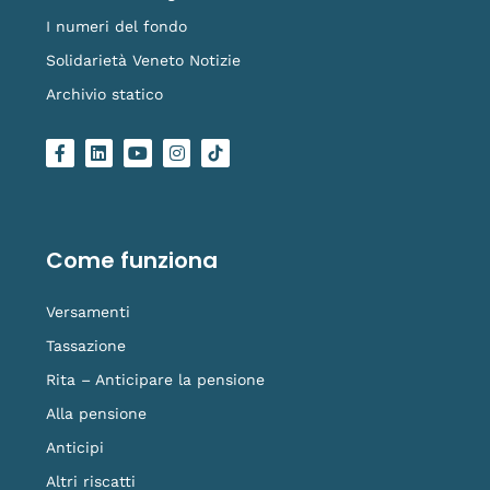
I numeri del fondo
Solidarietà Veneto Notizie
Archivio statico
F
L
Y
I
L
a
i
o
n
o
c
n
u
s
g
e
k
t
t
o
b
e
u
a
-
o
d
b
g
t
o
i
e
r
i
Come funziona
k
n
a
k
-
m
t
f
o
Versamenti
k
Tassazione
Rita – Anticipare la pensione
Alla pensione
Anticipi
Altri riscatti