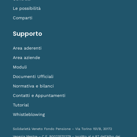
Le possibilità
Comparti
Supporto
Area aderenti
Area aziende
Moduli
Documenti Ufficiali
Normativa e bilanci
Contatti e Appuntamenti
Tutorial
Whistleblowing
Solidarietà Veneto Fondo Pensione – Via Torino 151/B, 30172
Venezia Mestre – C.F. 90023570279 - Iscritto al n.87 dell'Albo dei