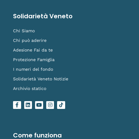
Solidarietà Veneto
Chi Siamo
Chi può aderire
Adesione Fai da te
Protezione Famiglia
I numeri del fondo
Solidarietà Veneto Notizie
Archivio statico
F
L
Y
I
L
a
i
o
n
o
c
n
u
s
g
e
k
t
t
o
b
e
u
a
-
o
d
b
g
t
o
i
e
r
i
Come funziona
k
n
a
k