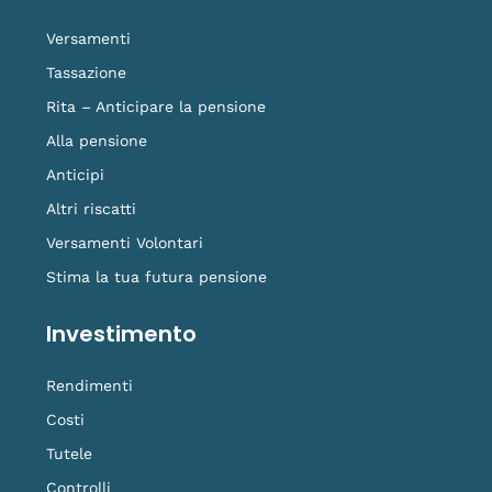
-
m
t
f
o
Versamenti
k
Tassazione
Rita – Anticipare la pensione
Alla pensione
Anticipi
Altri riscatti
Versamenti Volontari
Stima la tua futura pensione
Investimento
Rendimenti
Costi
Tutele
Controlli