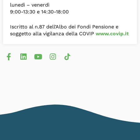
lunedì – venerdì
9:00-13:30 e 14:30-18:00
Iscritto al n.87 dell’Albo dei Fondi Pensione e
soggetto alla vigilanza della COVIP
www.covip.it
F
L
Y
I
L
a
i
o
n
o
c
n
u
s
g
e
k
t
t
o
b
e
u
a
-
o
d
b
g
t
o
i
e
r
i
k
n
a
k
-
m
t
f
o
k