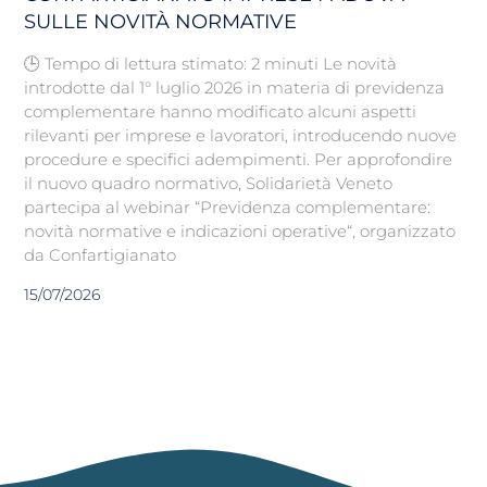
SULLE NOVITÀ NORMATIVE
🕒 Tempo di lettura stimato: 2 minuti Le novità
introdotte dal 1° luglio 2026 in materia di previdenza
complementare hanno modificato alcuni aspetti
rilevanti per imprese e lavoratori, introducendo nuove
procedure e specifici adempimenti. Per approfondire
il nuovo quadro normativo, Solidarietà Veneto
partecipa al webinar “Previdenza complementare:
novità normative e indicazioni operative“, organizzato
da Confartigianato
15/07/2026