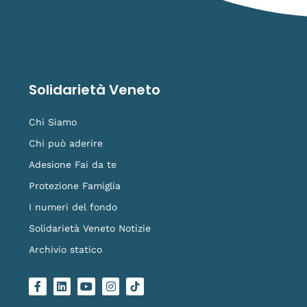
Solidarietà Veneto
Chi Siamo
Chi può aderire
Adesione Fai da te
Protezione Famiglia
I numeri del fondo
Solidarietà Veneto Notizie
Archivio statico
F
L
Y
I
L
a
i
o
n
o
c
n
u
s
g