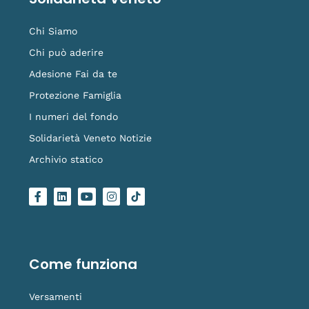
Chi Siamo
Chi può aderire
Adesione Fai da te
Protezione Famiglia
I numeri del fondo
Solidarietà Veneto Notizie
Archivio statico
F
L
Y
I
L
a
i
o
n
o
c
n
u
s
g
e
k
t
t
o
b
e
u
a
-
o
d
b
g
t
o
i
e
r
i
Come funziona
k
n
a
k
-
m
t
f
o
Versamenti
k