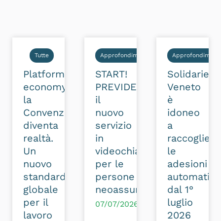
Tutte
Approfondimenti
Approfondimenti
Platform
START!
Solidarietà
economy:
PREVIDENZA:
Veneto
la
il
è
Convenzione
nuovo
idoneo
diventa
servizio
a
realtà.
in
raccogliere
Un
videochiamata
le
nuovo
per le
adesioni
standard
persone
automatic
globale
neoassunte
dal 1°
per il
luglio
07/07/2026
lavoro
2026