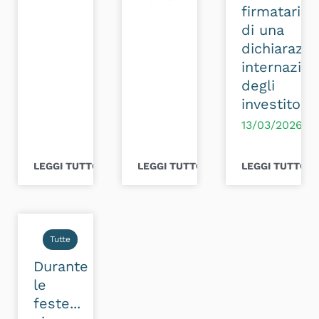
firmatari
di una
dichiarazio
internazion
degli
investitori
13/03/2026
LEGGI TUTTO >
LEGGI TUTTO >
LEGGI TUTTO >
Tutte
Durante
le
feste...