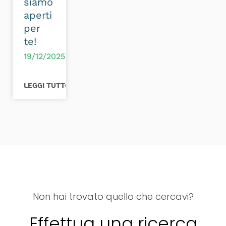
siamo
aperti
per
te!
19/12/2025
LEGGI TUTTO >
Non hai trovato quello che cercavi?
Effettua una ricerca