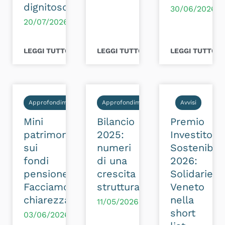
dignitoso
30/06/2026
20/07/2026
LEGGI TUTTO >
LEGGI TUTTO >
LEGGI TUTTO >
Approfondimenti
Approfondimenti
Avvisi
Mini
Bilancio
Premio
patrimoniale
2025:
Investitori
sui
numeri
Sostenibili
fondi
di una
2026:
pensione?
crescita
Solidarietà
Facciamo
strutturale
Veneto
chiarezza
nella
11/05/2026
short
03/06/2026