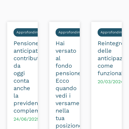
Approfondimenti
Approfondimenti
Approfondimenti
Pensione
Hai
Reintegro
anticipata
versato
delle
contributiva:
al
anticipazion
da
fondo
come
oggi
pensione?
funziona?
conta
Ecco
20/03/2024
anche
quando
la
vedi i
previdenza
versamenti
complementare.
nella
tua
24/06/2025
posizione