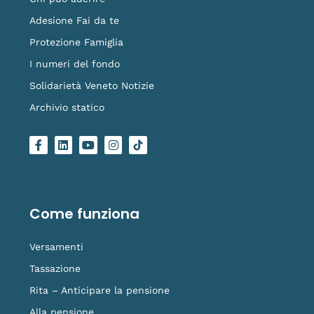
Adesione Fai da te
Protezione Famiglia
I numeri del fondo
Solidarietà Veneto Notizie
Archivio statico
F
L
Y
I
L
a
i
o
n
o
c
n
u
s
g
e
k
t
t
o
b
e
u
a
-
o
d
b
g
t
o
i
e
r
i
Come funziona
k
n
a
k
-
m
t
f
o
Versamenti
k
Tassazione
Rita – Anticipare la pensione
Alla pensione