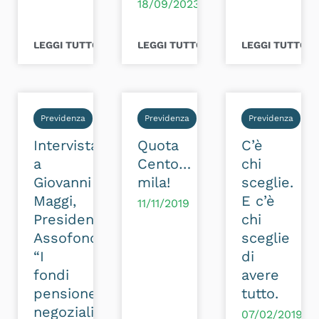
18/09/2023
LEGGI TUTTO >
LEGGI TUTTO >
LEGGI TUTTO >
Previdenza
Previdenza
Previdenza
Intervista
Quota
C’è
a
Cento…
chi
Giovanni
mila!
sceglie.
Maggi,
E c’è
11/11/2019
Presidente
chi
Assofondipensione:
sceglie
“I
di
fondi
avere
pensione
tutto.
negoziali
07/02/2019