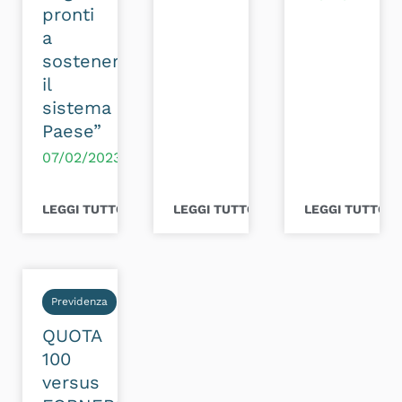
pronti
a
sostenere
il
sistema
Paese”
07/02/2023
LEGGI TUTTO >
LEGGI TUTTO >
LEGGI TUTTO >
Previdenza
QUOTA
100
versus