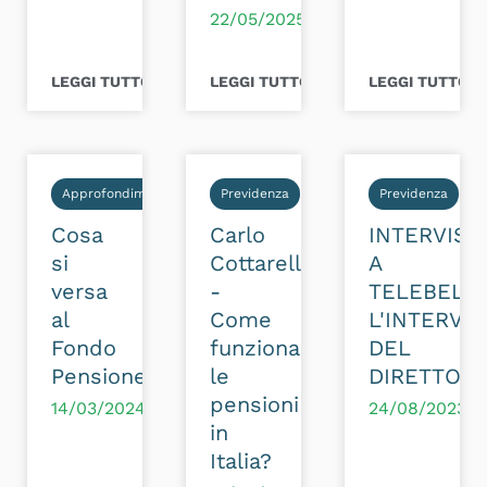
22/05/2025
LEGGI TUTTO >
LEGGI TUTTO >
LEGGI TUTTO >
Approfondimenti
Previdenza
Previdenza
Cosa
Carlo
INTERVIST
si
Cottarelli
A
versa
-
TELEBELL
al
Come
L'INTERVE
Fondo
funzionano
DEL
Pensione?
le
DIRETTOR
pensioni
14/03/2024
24/08/2023
in
Italia?