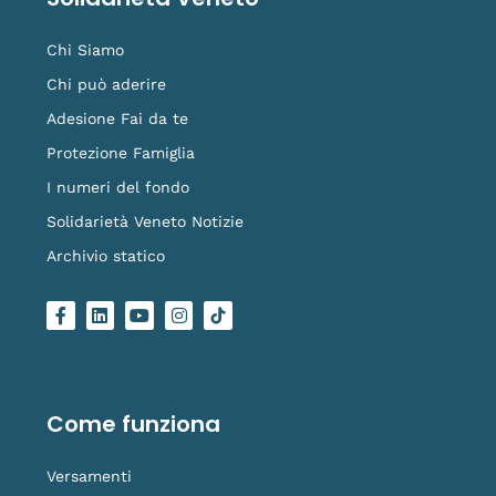
Chi Siamo
Chi può aderire
Adesione Fai da te
Protezione Famiglia
I numeri del fondo
Solidarietà Veneto Notizie
Archivio statico
F
L
Y
I
L
a
i
o
n
o
c
n
u
s
g
e
k
t
t
o
b
e
u
a
-
o
d
b
g
t
o
i
e
r
i
Come funziona
k
n
a
k
-
m
t
f
o
Versamenti
k