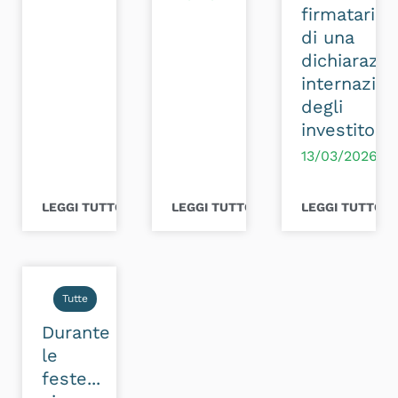
firmatari
di una
dichiarazio
internazion
degli
investitori
13/03/2026
LEGGI TUTTO >
LEGGI TUTTO >
LEGGI TUTTO >
Tutte
Durante
le
feste...