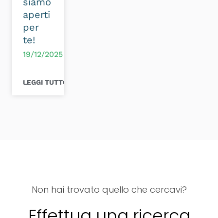
siamo
aperti
per
te!
19/12/2025
LEGGI TUTTO >
Non hai trovato quello che cercavi?
Effettua una ricerca