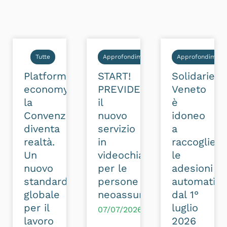
Tutte
Approfondimenti
Approfondimenti
Platform
START!
Solidarietà
economy:
PREVIDENZA:
Veneto
la
il
è
Convenzione
nuovo
idoneo
diventa
servizio
a
realtà.
in
raccogliere
Un
videochiamata
le
nuovo
per le
adesioni
standard
persone
automatic
globale
neoassunte
dal 1°
per il
luglio
07/07/2026
lavoro
2026