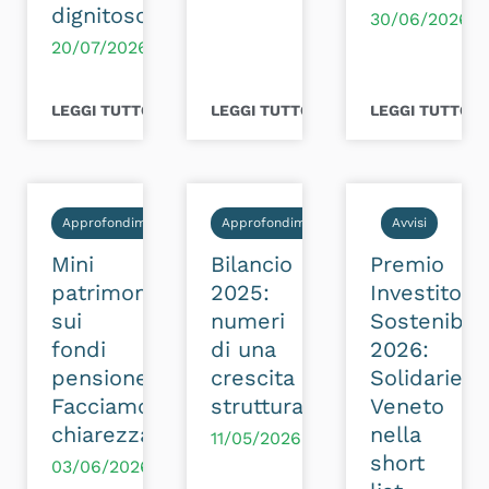
dignitoso
30/06/2026
20/07/2026
LEGGI TUTTO >
LEGGI TUTTO >
LEGGI TUTTO >
Approfondimenti
Approfondimenti
Avvisi
Mini
Bilancio
Premio
patrimoniale
2025:
Investitori
sui
numeri
Sostenibili
fondi
di una
2026:
pensione?
crescita
Solidarietà
Facciamo
strutturale
Veneto
chiarezza
nella
11/05/2026
short
03/06/2026