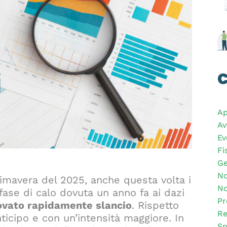
C
Ap
Av
Ev
Fi
Ge
No
imavera del 2025, anche questa volta i
No
se di calo dovuta un anno fa ai dazi
Pr
rovato rapidamente slancio
. Rispetto
Re
nticipo e con un’intensità maggiore. In
Sp