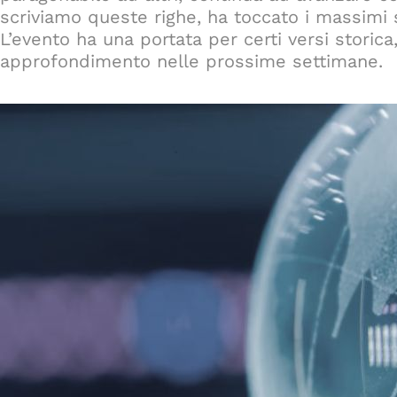
scriviamo queste righe, ha toccato i massimi s
L’evento ha una portata per certi versi stori
approfondimento nelle prossime settimane.