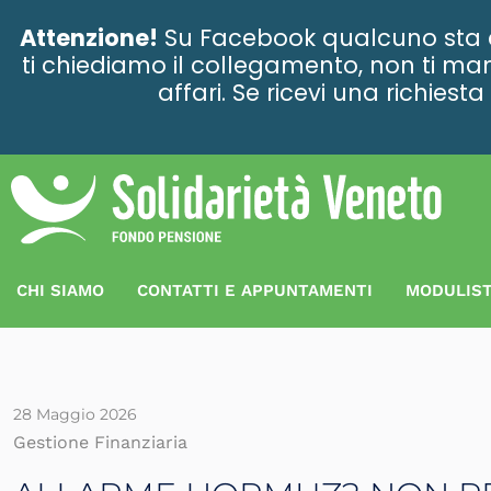
contenuto
Attenzione!
Su Facebook qualcuno sta ce
ti chiediamo il collegamento, non ti man
affari. Se ricevi una richies
CHI SIAMO
CONTATTI E APPUNTAMENTI
MODULIST
28 Maggio 2026
Gestione Finanziaria