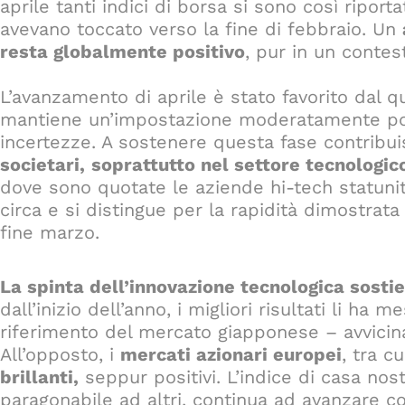
aprile tanti indici di borsa si sono così riport
avevano toccato verso la fine di febbraio. Un
resta globalmente positivo
, pur in un contest
L’avanzamento di aprile è stato favorito dal
mantiene un’impostazione moderatamente pos
incertezze. A sostenere questa fase contribu
societari,
soprattutto nel settore tecnologi
dove sono quotate le aziende hi-tech statuni
circa e si distingue per la rapidità dimostrata 
fine marzo.
La spinta dell’innovazione tecnologica sost
dall’inizio dell’anno, i migliori risultati li ha 
riferimento del mercato giapponese – avvici
All’opposto, i
mercati azionari europei
, tra c
brillanti,
seppur positivi. L’indice di casa no
paragonabile ad altri, continua ad avanzare co