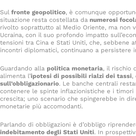
Sul
fronte geopolitico
, è comunque opportuno
situazione
resta costellata da
numerosi focola
rivolto soprattutto al Medio Oriente, ma non va
Ucraina, con il suo profondo impatto sull’ec
tensioni tra Cina e Stati Uniti, che, sebbene 
incontri diplomatici, continuano a persistere 
Guardando alla
politica monetaria
, il rischio
alimenta l’
ipotesi di possibili rialzi dei tassi
,
sull’obbligazionario
. Le banche centrali resta
contenere le spinte inflazionistiche e i timori c
crescita; uno scenario che spingerebbe in dir
monetarie più accomodanti.
Parlando di obbligazioni è d’obbligo riprendere
indebitamento degli Stati Uniti
. In prospetti