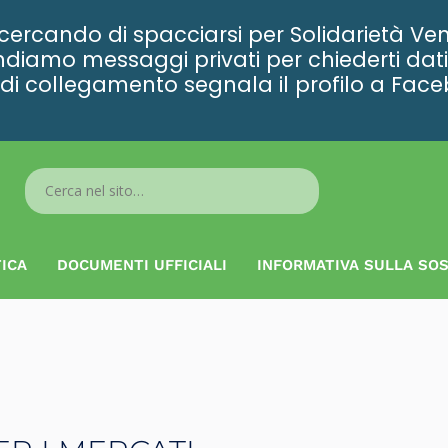
rcando di spacciarsi per Solidarietà Ven
diamo messaggi privati per chiederti dati 
ta di collegamento segnala il profilo a Fac
Search
...
ICA
DOCUMENTI UFFICIALI
INFORMATIVA SULLA SOS