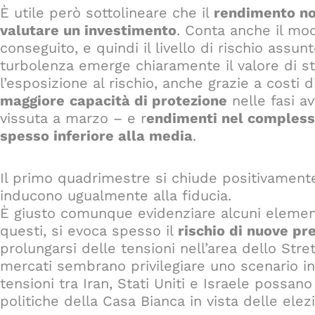
È utile però sottolineare che il
rendimento no
valutare un investimento
. Conta anche il mod
conseguito, e quindi il livello di rischio assun
turbolenza emerge chiaramente il valore di st
l’esposizione al rischio, anche grazie a costi d
maggiore
capacità di protezione
nelle fasi a
vissuta a marzo – e r
endimenti nel complesso
spesso inferiore alla media
.
Il primo quadrimestre si chiude positivamente
inducono ugualmente alla fiducia.
È giusto comunque evidenziare alcuni element
questi, si evoca spesso il
rischio di nuove pre
prolungarsi delle tensioni nell’area dello Stre
mercati sembrano privilegiare uno scenario in
tensioni tra Iran, Stati Uniti e Israele possa
politiche della Casa Bianca in vista delle elez