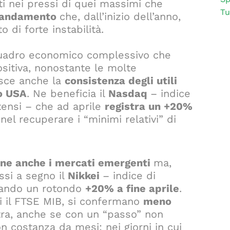
ati nei pressi di quei massimi che
Tu
andamento
che, dall’inizio dell’anno,
o di forte instabilità.
 quadro economico complessivo che
itiva, nonostante le molte
isce anche la
consistenza degli utili
co USA
. Ne beneficia il
Nasdaq
– indice
tensi – che ad aprile
registra un +20%
nel recuperare i “minimi relativi” di
iene anche i mercati emergenti
ma,
messi a segno il
Nikkei
– indice di
nando un rotondo
+20% a fine aprile
.
ui il FTSE MIB, si confermano
meno
stra, anche se con un “passo” non
n costanza da mesi; nei giorni in cui