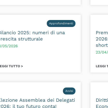
Approfondimenti
Bilancio 2025: numeri di una
Premi
crescita strutturale
2026:
short
1/05/2026
23/04
EGGI TUTTO >
LEGGI 
Avvisi
Elezione Assemblea dei Delegati
Dirit
2026: il tuo futuro conta!
Econo