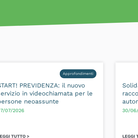
Approfondimenti
START! PREVIDENZA: il nuovo
Solid
servizio in videochiamata per le
racco
persone neoassunte
autom
7/07/2026
30/06
EGGI TUTTO >
LEGGI 