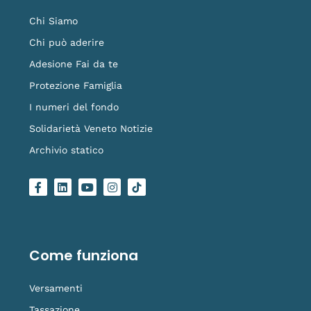
Chi Siamo
Chi può aderire
Adesione Fai da te
Protezione Famiglia
I numeri del fondo
Solidarietà Veneto Notizie
Archivio statico
F
L
Y
I
L
a
i
o
n
o
c
n
u
s
g
e
k
t
t
o
b
e
u
a
-
o
d
b
g
t
o
i
e
r
i
Come funziona
k
n
a
k
-
m
t
f
o
Versamenti
k
Tassazione