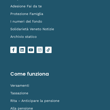
Adesione Fai da te
Protezione Famiglia
I numeri del fondo
Solidarietà Veneto Notizie
Archivio statico
F
L
Y
I
L
a
i
o
n
o
c
n
u
s
g
e
k
t
t
o
b
e
u
a
-
o
d
b
g
t
o
i
e
r
i
Come funziona
k
n
a
k
-
m
t
f
o
Versamenti
k
Tassazione
Rita – Anticipare la pensione
Alla pensione