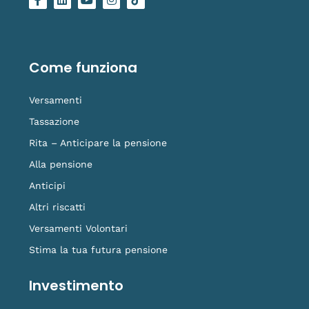
a
i
o
n
o
c
n
u
s
g
e
k
t
t
o
b
e
u
a
-
o
d
b
g
t
o
i
e
r
i
Come funziona
k
n
a
k
-
m
t
f
o
Versamenti
k
Tassazione
Rita – Anticipare la pensione
Alla pensione
Anticipi
Altri riscatti
Versamenti Volontari
Stima la tua futura pensione
Investimento