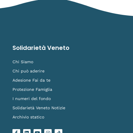
Solidarietà Veneto
Chi Siamo
Chi può aderire
Adesione Fai da te
Protezione Famiglia
I numeri del fondo
Solidarietà Veneto Notizie
Archivio statico
F
L
Y
I
L