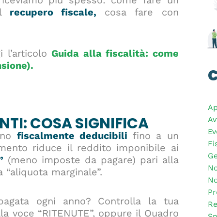
riceviamo più spesso: come fare un
l
recupero fiscale,
cosa fare con
 l’articolo
Guida alla fiscalità: come
sione).
C
Ap
NTI: COSA SIGNIFICA
Av
Ev
sono
fiscalmente deducibili
fino a un
Fi
mento riduce il reddito imponibile ai
Ge
”
(meno imposte da pagare) pari alla
No
a “aliquota marginale”.
No
Pr
agata ogni anno? Controlla la tua
Re
lla voce “RITENUTE”, oppure il Quadro
Sp