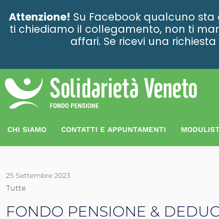
contenuto
Attenzione!
Su Facebook qualcuno sta ce
ti chiediamo il collegamento, non ti man
affari. Se ricevi una richies
CHI SIAMO
CONTATTI E APPUNTAMENTI
MODULIST
25 Settembre 2023
Tutte
FONDO PENSIONE & DEDUCI