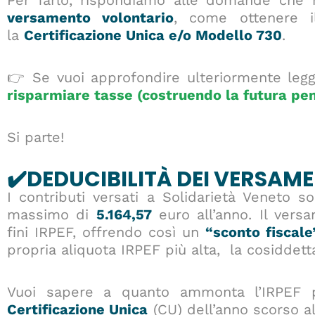
Per farlo, rispondiamo alle domande che 
versamento volontario
, come ottenere i
la
Certificazione Unica e/o Modello 730
.
👉 Se vuoi approfondire ulteriormente leggi
risparmiare tasse (costruendo la futura pen
Si parte!
✔️DEDUCIBILITÀ DEI VERSAME
I contributi versati a Solidarietà Veneto 
massimo di
5.164,57
euro all’anno. Il versa
fini IRPEF, offrendo così un
“sconto fiscale
propria aliquota IRPEF più alta, la cosiddett
Vuoi sapere a quanto ammonta l’IRPEF p
Certificazione Unica
(CU) dell’anno scorso a