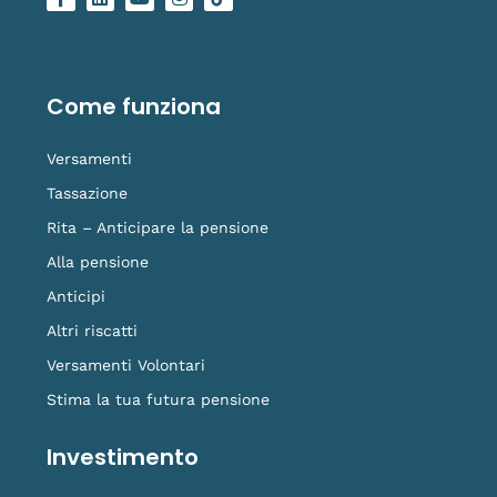
a
i
o
n
o
c
n
u
s
g
e
k
t
t
o
b
e
u
a
-
o
d
b
g
t
o
i
e
r
i
Come funziona
k
n
a
k
-
m
t
f
o
Versamenti
k
Tassazione
Rita – Anticipare la pensione
Alla pensione
Anticipi
Altri riscatti
Versamenti Volontari
Stima la tua futura pensione
Investimento