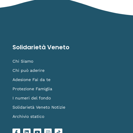
Solidarietà Veneto
Chi Siamo
Chi può aderire
Adesione Fai da te
Protezione Famiglia
I numeri del fondo
Solidarietà Veneto Notizie
Archivio statico
F
L
Y
I
L