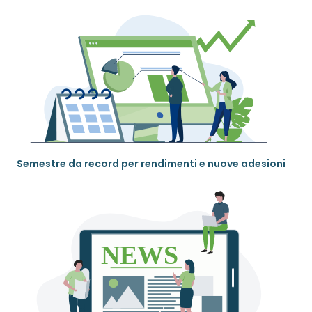
Semestre da record per rendimenti e nuove adesioni