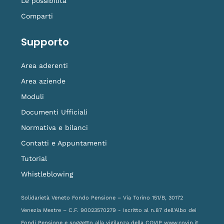
Le possibilità
Comparti
Supporto
Area aderenti
Area aziende
Moduli
Documenti Ufficiali
Normativa e bilanci
Contatti e Appuntamenti
Tutorial
Whistleblowing
Solidarietà Veneto Fondo Pensione – Via Torino 151/B, 30172
Venezia Mestre – C.F. 90023570279 - Iscritto al n.87 dell'Albo dei
Fondi Pensione e soggetto alla vigilanza della COVIP
www.covip.it