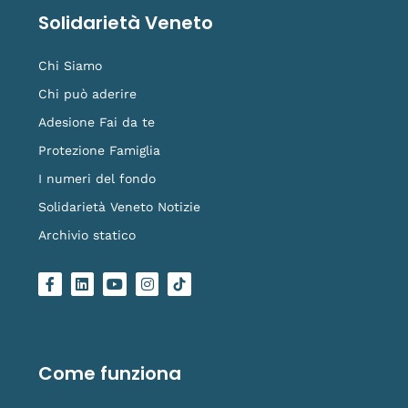
Solidarietà Veneto
Chi Siamo
Chi può aderire
Adesione Fai da te
Protezione Famiglia
I numeri del fondo
Solidarietà Veneto Notizie
Archivio statico
F
L
Y
I
L
a
i
o
n
o
c
n
u
s
g
e
k
t
t
o
b
e
u
a
-
o
d
b
g
t
o
i
e
r
i
Come funziona
k
n
a
k
-
m
t