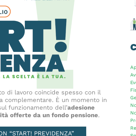
C
Ap
Av
Ev
Fi
o di lavoro coincide spesso con il
Ge
nza complementare. È un momento in
No
 sul funzionamento dell’
adesione
No
ità offerte da un fondo pensione
.
Pr
Re
ON “START! PREVIDENZA”
Sp