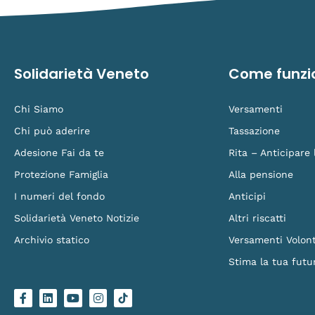
Solidarietà Veneto
Come funzi
Chi Siamo
Versamenti
Chi può aderire
Tassazione
Adesione Fai da te
Rita – Anticipare
Protezione Famiglia
Alla pensione
I numeri del fondo
Anticipi
Solidarietà Veneto Notizie
Altri riscatti
Archivio statico
Versamenti Volont
Stima la tua futu
F
L
Y
I
L
a
i
o
n
o
c
n
u
s
g
e
k
t
t
o