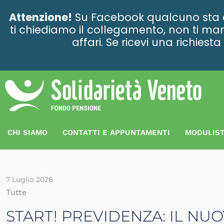
contenuto
Attenzione!
Su Facebook qualcuno sta ce
ti chiediamo il collegamento, non ti man
affari. Se ricevi una richies
CHI SIAMO
CONTATTI E APPUNTAMENTI
MODULIST
7 Luglio 2026
Tutte
START! PREVIDENZA: IL NUO