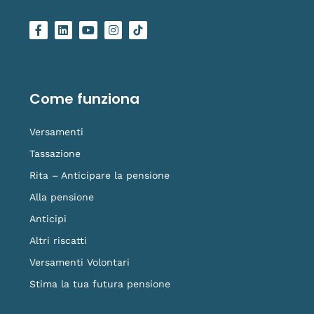
F
L
Y
I
L
a
i
o
n
o
c
n
u
s
g
e
k
t
t
o
b
e
u
a
-
o
d
b
g
t
o
i
e
r
i
Come funziona
k
n
a
k
-
m
t
f
o
Versamenti
k
Tassazione
Rita – Anticipare la pensione
Alla pensione
Anticipi
Altri riscatti
Versamenti Volontari
Stima la tua futura pensione