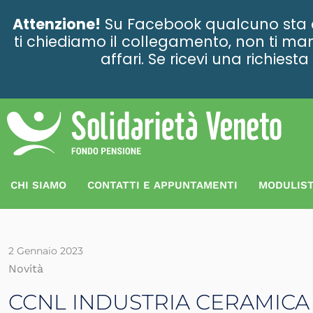
contenuto
Attenzione!
Su Facebook qualcuno sta ce
ti chiediamo il collegamento, non ti man
affari. Se ricevi una richies
CHI SIAMO
CONTATTI E APPUNTAMENTI
MODULIST
2 Gennaio 2023
Novità
CCNL INDUSTRIA CERAMICA 