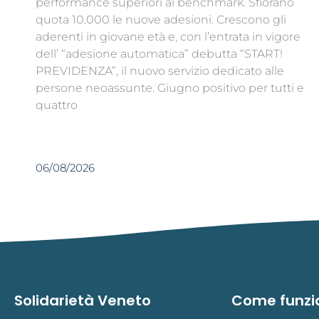
performance superiori ai benchmark. Sfiorano
quota 10.000 le nuove adesioni. Crescono gli
aderenti in giovane età e, con l’entrata in vigore
dell’ “adesione automatica” debutta “START!
PREVIDENZA”, il nuovo servizio dedicato alle
persone neoassunte. Giugno positivo per tutti e
quattro
06/08/2026
Solidarietà Veneto
Come funzi