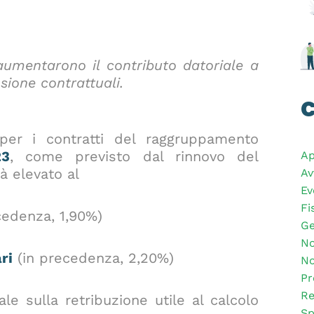
aumentarono il contributo datoriale a
nsione contrattuali.
C
per i contratti del raggruppamento
23
, come previsto dal rinnovo del
Ap
à elevato al
Av
Ev
Fi
cedenza, 1,90%)
Ge
No
ri
(in precedenza, 2,20%)
No
Pr
Re
le sulla retribuzione utile al calcolo
Sp