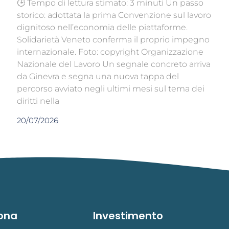
🕒 Tempo di lettura stimato: 3 minuti Un passo
storico: adottata la prima Convenzione sul lavoro
dignitoso nell’economia delle piattaforme.
Solidarietà Veneto conferma il proprio impegno
internazionale. Foto: copyright Organizzazione
Nazionale del Lavoro Un segnale concreto arriva
da Ginevra e segna una nuova tappa del
percorso avviato negli ultimi mesi sul tema dei
diritti nella
20/07/2026
ona
Investimento