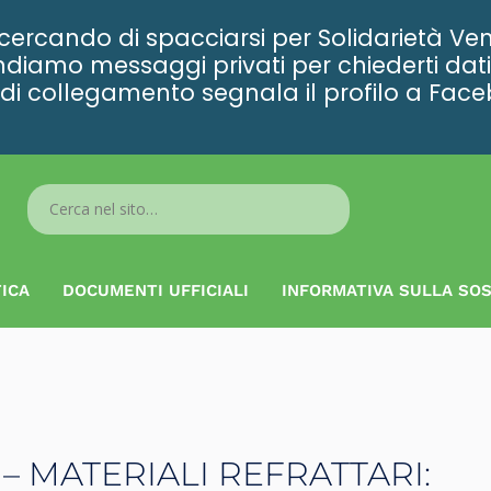
rcando di spacciarsi per Solidarietà Ven
diamo messaggi privati per chiederti dati 
ta di collegamento segnala il profilo a Fac
Search
...
ICA
DOCUMENTI UFFICIALI
INFORMATIVA SULLA SOS
– MATERIALI REFRATTARI: