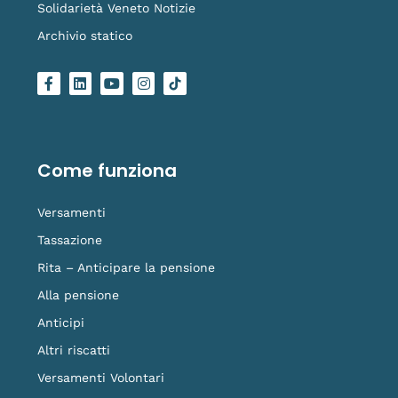
Solidarietà Veneto Notizie
Archivio statico
F
L
Y
I
L
a
i
o
n
o
c
n
u
s
g
e
k
t
t
o
b
e
u
a
-
o
d
b
g
t
o
i
e
r
i
Come funziona
k
n
a
k
-
m
t
f
o
Versamenti
k
Tassazione
Rita – Anticipare la pensione
Alla pensione
Anticipi
Altri riscatti
Versamenti Volontari