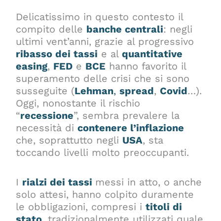
Delicatissimo in questo contesto il
compito delle
banche centrali
: negli
ultimi vent’anni, grazie al progressivo
ribasso dei tassi
e al
quantitative
easing
,
FED
e
BCE
hanno favorito il
superamento delle crisi che si sono
susseguite (
Lehman
,
spread
,
Covid
…).
Oggi, nonostante il rischio
“
recessione
”, sembra prevalere la
necessità di
contenere l’inflazione
che, soprattutto negli
USA
, sta
toccando livelli molto preoccupanti.
I
rialzi dei tassi
messi in atto, o anche
solo attesi, hanno colpito duramente
le obbligazioni, compresi i
titoli di
stato
, tradizionalmente utilizzati quale