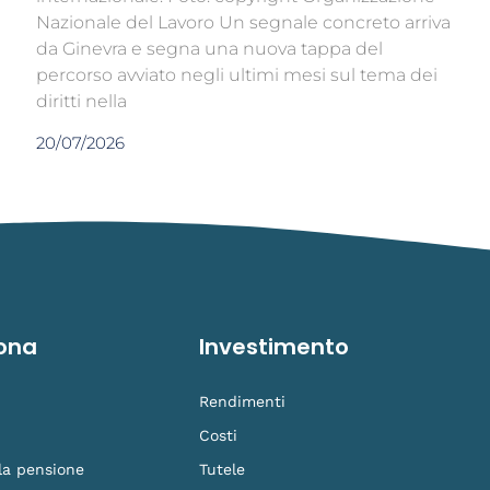
Nazionale del Lavoro Un segnale concreto arriva
da Ginevra e segna una nuova tappa del
percorso avviato negli ultimi mesi sul tema dei
diritti nella
20/07/2026
ona
Investimento
Rendimenti
Costi
 la pensione
Tutele