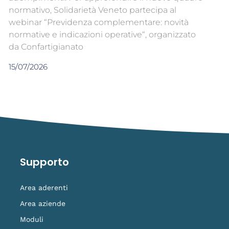
normativo, Solidarietà Veneto partecipa al
webinar “Previdenza complementare: novità
normative e indicazioni operative“, organizzato
da Confartigianato
15/07/2026
Supporto
Area aderenti
Area aziende
Moduli