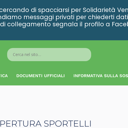
rcando di spacciarsi per Solidarietà Ven
diamo messaggi privati per chiederti dati 
ta di collegamento segnala il profilo a Fac
Search
...
ICA
DOCUMENTI UFFICIALI
INFORMATIVA SULLA SOS
APERTURA SPORTELLI