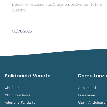
persone neoassunte. Giugno positivo per tutti e
quattro
06/08/2026
Solidarietà Veneto
Come funzi
Chi Siamo
Versamenti
Chi può aderire
Tassazione
Adesione Fai da te
Rita – Anticipare