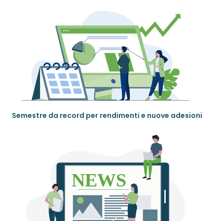
Semestre da record per rendimenti e nuove adesioni