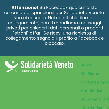
contenuto
Attenzione!
Su Facebook qualcuno sta
cercando di spacciarsi per Solidarietà Veneto.
Non ci cascare. Noi non ti chiediamo il
collegamento, non ti mandiamo messaggi
privati per chiederti dati personali o proporti
"strani" affari. Se ricevi una richiesta di
collegamento segnala il profilo a Facebook e
bloccalo.
Home
Chi Siamo
Contatti e App
Modulistica
Documenti Uffi
Informativa sul