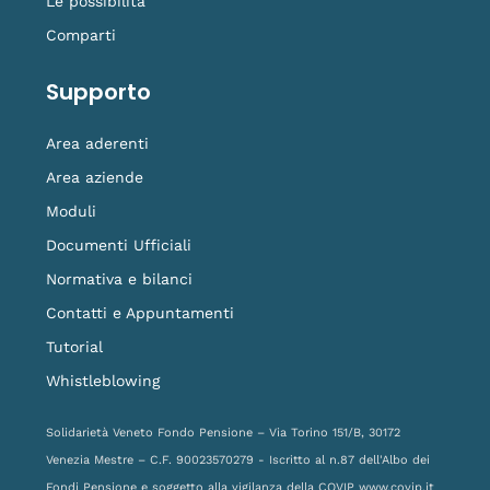
Le possibilità
Comparti
Supporto
Area aderenti
Area aziende
Moduli
Documenti Ufficiali
Normativa e bilanci
Contatti e Appuntamenti
Tutorial
Whistleblowing
Solidarietà Veneto Fondo Pensione – Via Torino 151/B, 30172
Venezia Mestre – C.F. 90023570279 - Iscritto al n.87 dell'Albo dei
Fondi Pensione e soggetto alla vigilanza della COVIP
www.covip.it