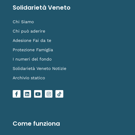
Solidarietà Veneto
Chi Siamo
Chi può aderire
Adesione Fai da te
Protezione Famiglia
I numeri del fondo
Solidarietà Veneto Notizie
Archivio statico
F
L
Y
I
L
a
i
o
n
o
c
n
u
s
g
e
k
t
t
o
b
e
u
a
-
o
d
b
g
t
o
i
e
r
i
Come funziona
k
n
a
k
-
m
t