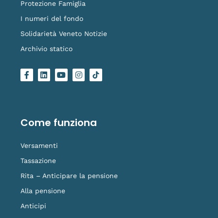
Protezione Famiglia
I numeri del fondo
Solidarietà Veneto Notizie
Archivio statico
F
L
Y
I
L
a
i
o
n
o
c
n
u
s
g
e
k
t
t
o
b
e
u
a
-
o
d
b
g
t
o
i
e
r
i
Come funziona
k
n
a
k
-
m
t
f
o
Versamenti
k
Tassazione
Rita – Anticipare la pensione
Alla pensione
Anticipi