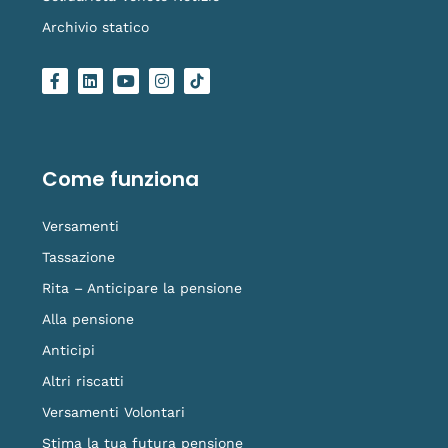
Archivio statico
F
L
Y
I
L
a
i
o
n
o
c
n
u
s
g
e
k
t
t
o
b
e
u
a
-
o
d
b
g
t
o
i
e
r
i
Come funziona
k
n
a
k
-
m
t
f
o
Versamenti
k
Tassazione
Rita – Anticipare la pensione
Alla pensione
Anticipi
Altri riscatti
Versamenti Volontari
Stima la tua futura pensione