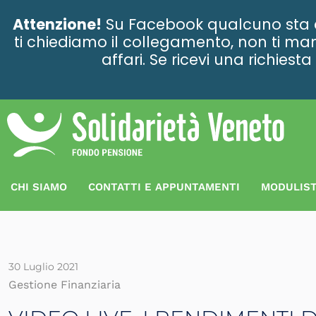
contenuto
Attenzione!
Su Facebook qualcuno sta ce
ti chiediamo il collegamento, non ti man
affari. Se ricevi una richies
CHI SIAMO
CONTATTI E APPUNTAMENTI
MODULIST
30 Luglio 2021
Gestione Finanziaria