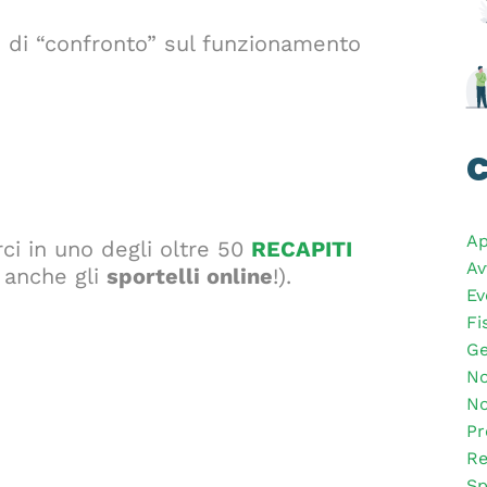
o di “confronto” sul funzionamento
C
Ap
rci in uno degli oltre 50
RECAPITI
Av
i anche gli
sportelli online
!).
Ev
Fi
Ge
No
No
Pr
Re
Sp