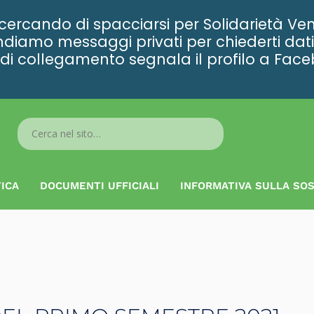
rcando di spacciarsi per Solidarietà Ven
diamo messaggi privati per chiederti dati 
ta di collegamento segnala il profilo a Fac
Search
...
ICA
DOCUMENTI UFFICIALI
INFORMATIVA SULLA SOS