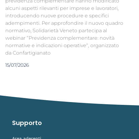
previdenza complementare hanno modificato
alcuni aspetti rilevanti per imprese e lavoratori,
introducendo nuove procedure e specifici
adempimenti. Per approfondire il nuovo quadro
normativo, Solidarietà Veneto partecipa al
webinar “Previdenza complementare: novità
normative e indicazioni operative“, organizzato
da Confartigianato
15/07/2026
Supporto
Area aderenti