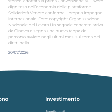
storico: adottata la prima Convenzione sul lavoro
dignitoso nell’economia delle piattaforme.
Solidarietà Veneto conferma il proprio impegno
internazionale. Foto: copyright Organizzazione
Nazionale del Lavoro Un segnale concreto arriva
da Ginevra e segna una nuova tappa del
percorso avviato negli ultimi mesi sul tema dei
diritti nella
20/07/2026
ona
Investimento
Rendimenti