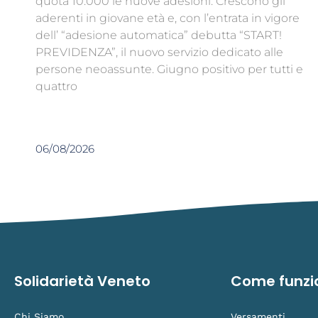
quota 10.000 le nuove adesioni. Crescono gli
aderenti in giovane età e, con l’entrata in vigore
dell’ “adesione automatica” debutta “START!
PREVIDENZA”, il nuovo servizio dedicato alle
persone neoassunte. Giugno positivo per tutti e
quattro
06/08/2026
Solidarietà Veneto
Come funzi
Chi Siamo
Versamenti