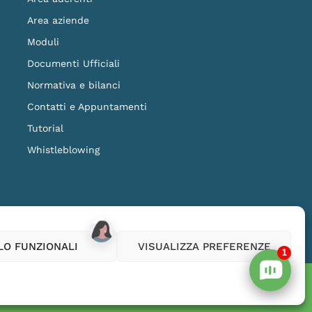
Area aziende
Moduli
Documenti Ufficiali
Normativa e bilanci
Contatti e Appuntamenti
Tutorial
Whistleblowing
ilanza della COVIP
www.covip.it
LO FUNZIONALI
VISUALIZZA PREFERENZE
1