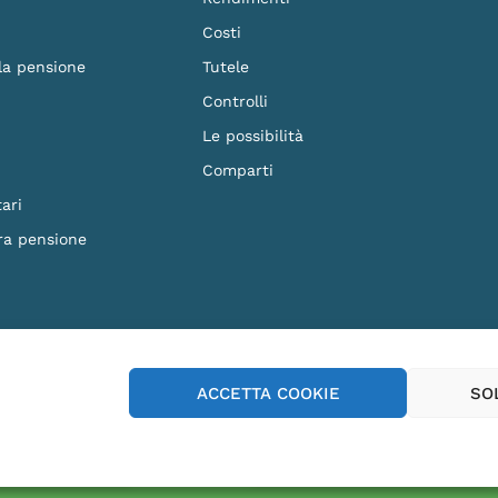
Costi
 la pensione
Tutele
Controlli
Le possibilità
Comparti
ari
ra pensione
F. 90023570279 - Iscritto al n.87 dell'Albo dei Fondi Pensione e soggetto alla vig
ACCETTA COOKIE
SO
p Store
Play Store