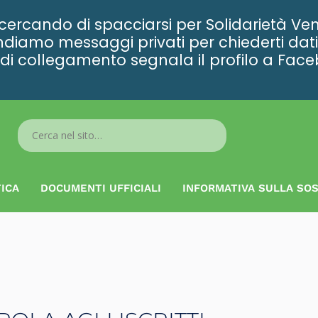
rcando di spacciarsi per Solidarietà Ven
diamo messaggi privati per chiederti dati 
ta di collegamento segnala il profilo a Fac
Search
...
ICA
DOCUMENTI UFFICIALI
INFORMATIVA SULLA SOS