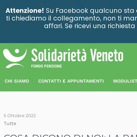
contenuto
Attenzione!
Su Facebook qualcuno sta ce
ti chiediamo il collegamento, non ti man
affari. Se ricevi una richies
CHI SIAMO
CONTATTI E APPUNTAMENTI
MODULIST
5 Ottobre 2022
Tutte