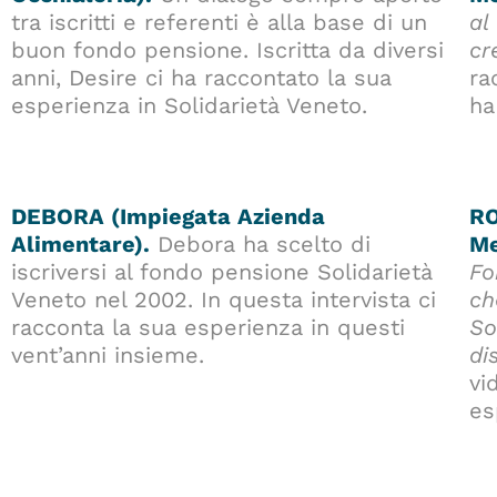
tra iscritti e referenti è alla base di un
al
buon fondo pensione.
Iscritta da diversi
cr
anni, Desire ci ha raccontato la sua
ra
esperienza in Solidarietà Veneto.
ha
DEBORA (Impiegata Azienda
RO
Alimentare).
Debora ha scelto di
Me
iscriversi al fondo pensione Solidarietà
Fo
Veneto nel 2002. In questa intervista ci
ch
racconta la sua esperienza in questi
So
vent’anni insieme.
di
vi
es