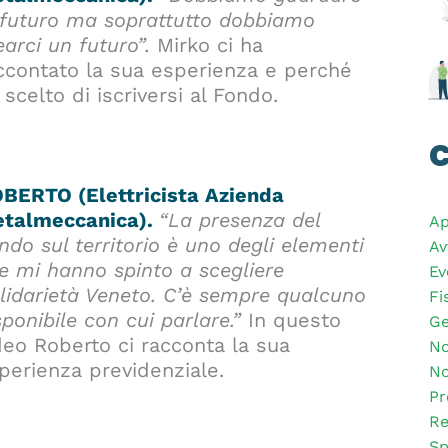
 futuro ma soprattutto dobbiamo
earci un futuro”.
Mirko ci ha
ccontato la sua esperienza e perché
 scelto di iscriversi al Fondo.
C
BERTO (Elettricista Azienda
talmeccanica).
“La presenza del
Ap
ndo sul territorio è uno degli elementi
Av
e mi hanno spinto a scegliere
Ev
lidarietà Veneto. C’è sempre qualcuno
Fi
sponibile con cui parlare.”
In questo
Ge
deo Roberto ci racconta la sua
No
perienza previdenziale.
No
Pr
Re
Sp