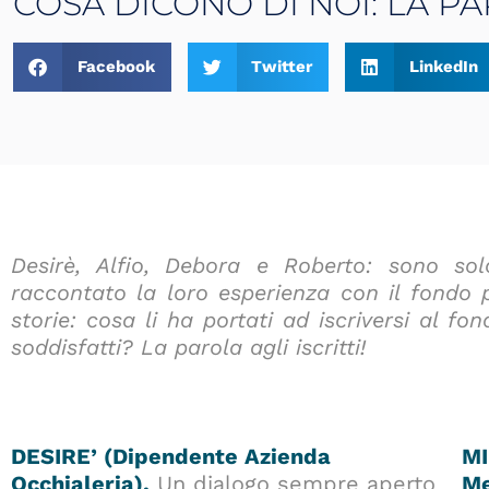
COSA DICONO DI NOI: LA PA
Facebook
Twitter
LinkedIn
Desirè, Alfio, Debora e Roberto: sono sol
raccontato la loro esperienza con il fondo 
storie: cosa li ha portati ad iscriversi al f
soddisfatti? La parola agli iscritti!
DESIRE’ (Dipendente Azienda
MI
Occhialeria).
Un dialogo sempre aperto
Me