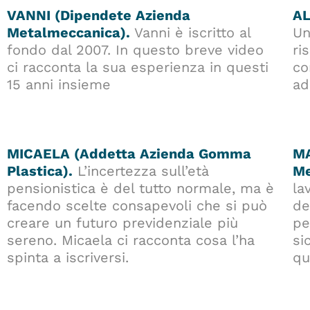
VANNI (Dipendete Azienda
AL
Metalmeccanica).
Vanni è iscritto al
Un
fondo dal 2007. In questo breve video
ri
ci racconta la sua esperienza in questi
co
15 anni insieme
ad
MICAELA (Addetta Azienda Gomma
MA
Plastica).
L’incertezza sull’età
Me
pensionistica è del tutto normale, ma è
la
facendo scelte consapevoli che si può
de
creare un futuro previdenziale più
pe
sereno.
Micaela ci racconta cosa l’ha
si
spinta a iscriversi.
qu