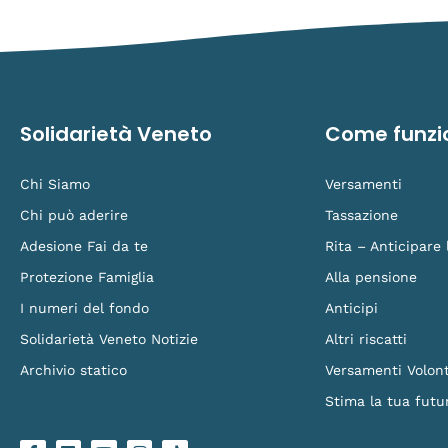
Solidarietà Veneto
Come funzi
Chi Siamo
Versamenti
Chi può aderire
Tassazione
Adesione Fai da te
Rita – Anticipare
Protezione Famiglia
Alla pensione
I numeri del fondo
Anticipi
Solidarietà Veneto Notizie
Altri riscatti
Archivio statico
Versamenti Volont
Stima la tua futu
F
L
Y
I
L
a
i
o
n
o
c
n
u
s
g