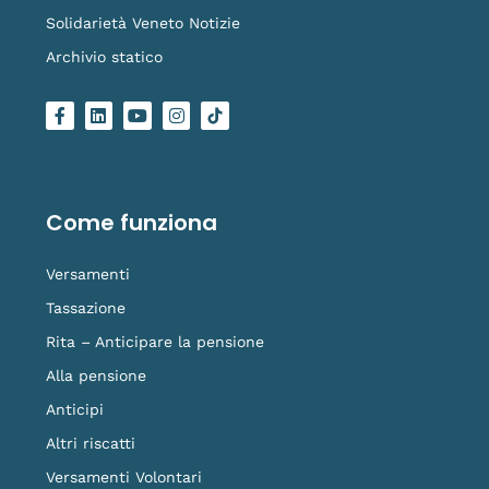
Solidarietà Veneto Notizie
Archivio statico
F
L
Y
I
L
a
i
o
n
o
c
n
u
s
g
e
k
t
t
o
b
e
u
a
-
o
d
b
g
t
o
i
e
r
i
Come funziona
k
n
a
k
-
m
t
f
o
Versamenti
k
Tassazione
Rita – Anticipare la pensione
Alla pensione
Anticipi
Altri riscatti
Versamenti Volontari