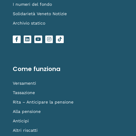
I numeri del fondo
Solidarietà Veneto Notizie
Archivio statico
F
L
Y
I
L
a
i
o
n
o
c
n
u
s
g
e
k
t
t
o
b
e
u
a
-
o
d
b
g
t
o
i
e
r
i
Come funziona
k
n
a
k
-
m
t
f
o
Versamenti
k
Tassazione
Rita – Anticipare la pensione
Alla pensione
Anticipi
Altri riscatti