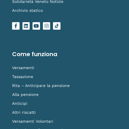
Solidarietà Veneto Notizie
Archivio statico
F
L
Y
I
L
a
i
o
n
o
c
n
u
s
g
e
k
t
t
o
b
e
u
a
-
o
d
b
g
t
o
i
e
r
i
Come funziona
k
n
a
k
-
m
t
f
o
Versamenti
k
Tassazione
Rita – Anticipare la pensione
Alla pensione
Anticipi
Altri riscatti
Versamenti Volontari