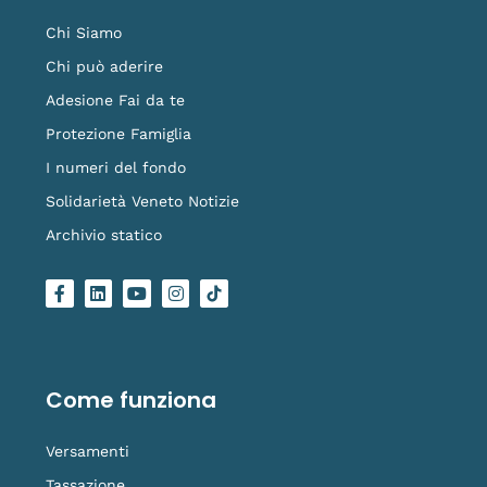
Chi Siamo
Chi può aderire
Adesione Fai da te
Protezione Famiglia
I numeri del fondo
Solidarietà Veneto Notizie
Archivio statico
F
L
Y
I
L
a
i
o
n
o
c
n
u
s
g
e
k
t
t
o
b
e
u
a
-
o
d
b
g
t
o
i
e
r
i
Come funziona
k
n
a
k
-
m
t
f
o
Versamenti
k
Tassazione