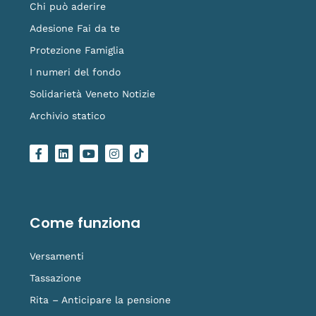
Chi può aderire
Adesione Fai da te
Protezione Famiglia
I numeri del fondo
Solidarietà Veneto Notizie
Archivio statico
F
L
Y
I
L
a
i
o
n
o
c
n
u
s
g
e
k
t
t
o
b
e
u
a
-
o
d
b
g
t
o
i
e
r
i
Come funziona
k
n
a
k
-
m
t
f
o
Versamenti
k
Tassazione
Rita – Anticipare la pensione