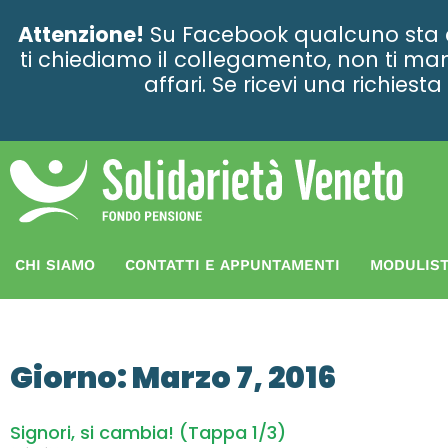
contenuto
Attenzione!
Su Facebook qualcuno sta ce
ti chiediamo il collegamento, non ti man
affari. Se ricevi una richies
CHI SIAMO
CONTATTI E APPUNTAMENTI
MODULIST
Giorno: Marzo 7, 2016
Signori, si cambia! (Tappa 1/3)