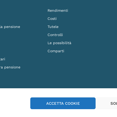
Rendimenti
Costi
 la pensione
Tutele
Controlli
Le possibilità
Comparti
ari
ra pensione
F. 90023570279 - Iscritto al n.87 dell'Albo dei Fondi Pensione e soggetto alla vig
ACCETTA COOKIE
SO