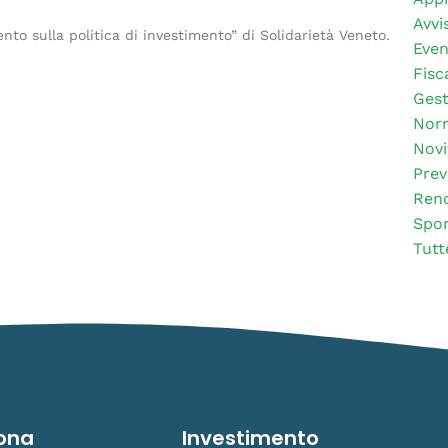
Avvis
nto sulla politica di investimento” di Solidarietà Veneto.
Even
Fisc
Gest
Nor
Novi
Prev
Rend
Spor
Tutt
ona
Investimento