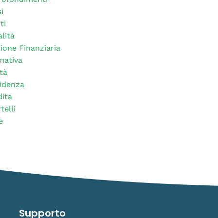
i
ti
alità
ione Finanziaria
mativa
tà
idenza
ita
telli
e
Supporto