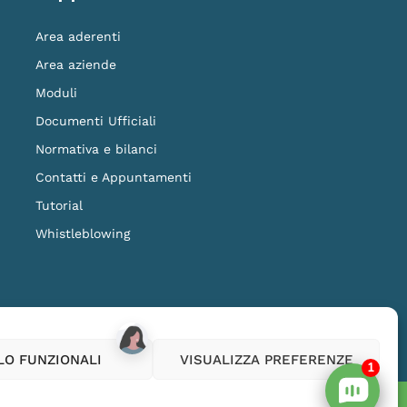
Area aderenti
Area aziende
Moduli
Documenti Ufficiali
Normativa e bilanci
Contatti e Appuntamenti
Tutorial
Whistleblowing
ilanza della COVIP
www.covip.it
LO FUNZIONALI
VISUALIZZA PREFERENZE
1