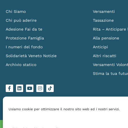
Chi Siamo
Versamenti
Chi può aderire
Tassazione
Adesione Fai da te
Rita – Anticipare
Protezione Famiglia
Alla pensione
I numeri del fondo
Anticipi
Solidarietà Veneto Notizie
Altri riscatti
Archivio statico
Versamenti Volont
Stima la tua futu
F
L
Y
I
L
a
i
o
n
o
c
n
u
s
g
e
k
t
t
o
b
e
u
a
-
o
d
b
g
t
Solidarietà Veneto Fondo Pensione – Via Torino 151/B, 30172 Venezia Mestre – C.
o
i
e
r
i
Made by
Larin
k
n
a
k
Usiamo cookie per ottimizzare il nostro sito web ed i nostri servizi.
-
m
t
f
o
k