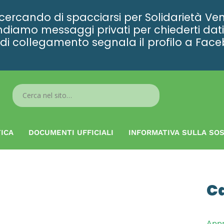
rcando di spacciarsi per Solidarietà Ven
diamo messaggi privati per chiederti dati 
ta di collegamento segnala il profilo a Fac
Search
...
ICA
DOCUMENTI UFFICIALI
INFORMATIVA SULLA SOS
C
App