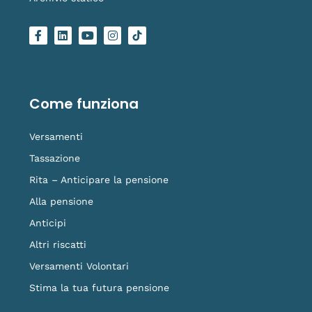
F
L
Y
I
L
a
i
o
n
o
c
n
u
s
g
e
k
t
t
o
b
e
u
a
-
o
d
b
g
t
o
i
e
r
i
Come funziona
k
n
a
k
-
m
t
f
o
Versamenti
k
Tassazione
Rita – Anticipare la pensione
Alla pensione
Anticipi
Altri riscatti
Versamenti Volontari
Stima la tua futura pensione