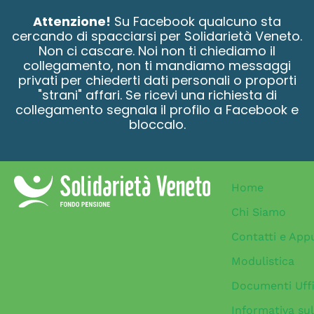
contenuto
Attenzione!
Su Facebook qualcuno sta
cercando di spacciarsi per Solidarietà Veneto.
Non ci cascare. Noi non ti chiediamo il
collegamento, non ti mandiamo messaggi
privati per chiederti dati personali o proporti
"strani" affari. Se ricevi una richiesta di
collegamento segnala il profilo a Facebook e
bloccalo.
Home
Chi Siamo
Contatti e App
Modulistica
Documenti Uffi
Informativa sul