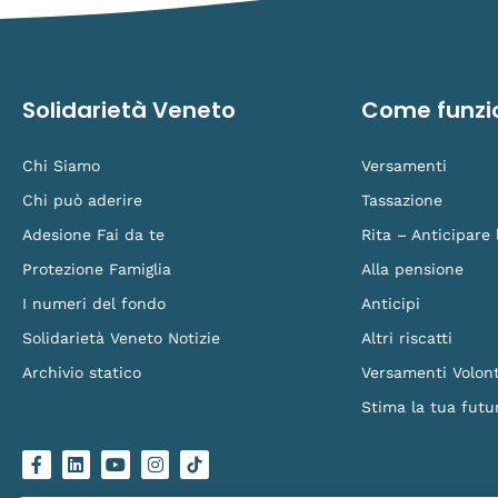
Solidarietà Veneto
Come funzi
Chi Siamo
Versamenti
Chi può aderire
Tassazione
Adesione Fai da te
Rita – Anticipare
Protezione Famiglia
Alla pensione
I numeri del fondo
Anticipi
Solidarietà Veneto Notizie
Altri riscatti
Archivio statico
Versamenti Volont
Stima la tua futu
F
L
Y
I
L
a
i
o
n
o
c
n
u
s
g
e
k
t
t
o
b
e
u
a
-