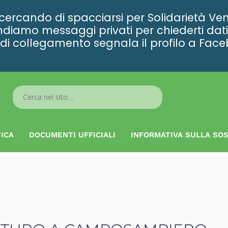
rcando di spacciarsi per Solidarietà Ven
diamo messaggi privati per chiederti dati 
ta di collegamento segnala il profilo a Fac
Search
...
ICA
DOCUMENTI UFFICIALI
INFORMATIVA SULLA SOS