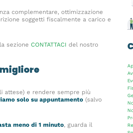
denza complementare, ottimizzazione
scrizione soggetti fiscalmente a carico e
C
a la sezione
CONTATTACI
del nostro
Ap
 migliore
Av
Ev
Fi
ili attese) e rendere sempre più
Ge
viamo solo su appuntamento
(salvo
No
No
Pr
asta meno di 1 minuto
, guarda il
Re
Sp