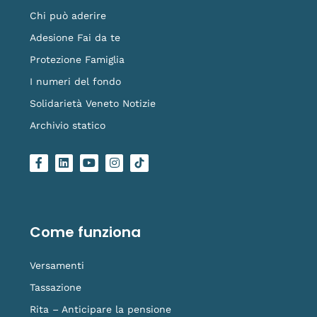
Chi può aderire
Adesione Fai da te
Protezione Famiglia
I numeri del fondo
Solidarietà Veneto Notizie
Archivio statico
F
L
Y
I
L
a
i
o
n
o
c
n
u
s
g
e
k
t
t
o
b
e
u
a
-
o
d
b
g
t
o
i
e
r
i
Come funziona
k
n
a
k
-
m
t
f
o
Versamenti
k
Tassazione
Rita – Anticipare la pensione