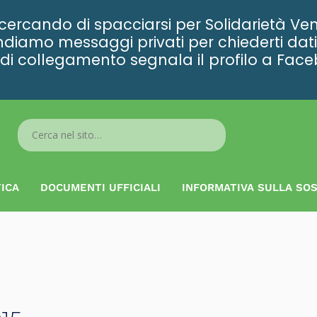
rcando di spacciarsi per Solidarietà Ven
diamo messaggi privati per chiederti dati 
ta di collegamento segnala il profilo a Fac
Search
...
ICA
DOCUMENTI UFFICIALI
INFORMATIVA SULLA SOS