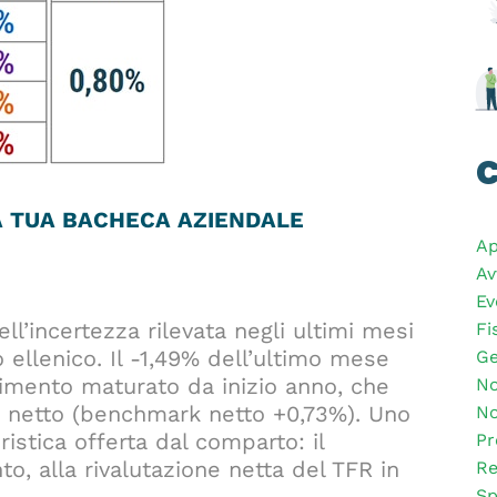
C
LA TUA BACHECA AZIENDALE
Ap
Av
Ev
ell’incertezza rilevata negli ultimi mesi
Fi
o ellenico. Il -1,49% dell’ultimo mese
Ge
imento maturato da inizio anno, che
No
netto (benchmark netto +0,73%). Uno
No
istica offerta dal comparto: il
Pr
o, alla rivalutazione netta del TFR in
Re
Sp