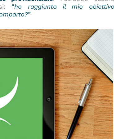
rsi:
“
ho raggiunto il mio obiettivo
comparto
?
”