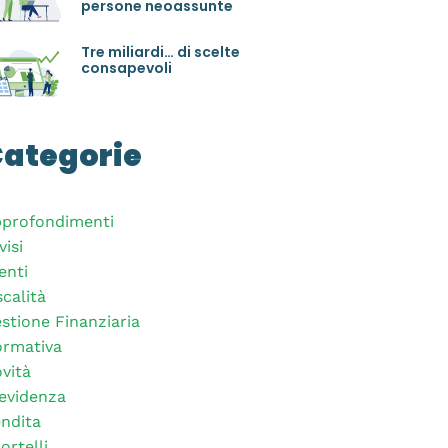
persone neoassunte
Tre miliardi… di scelte
consapevoli
ategorie
profondimenti
visi
enti
scalità
stione Finanziaria
rmativa
vità
evidenza
ndita
ortelli