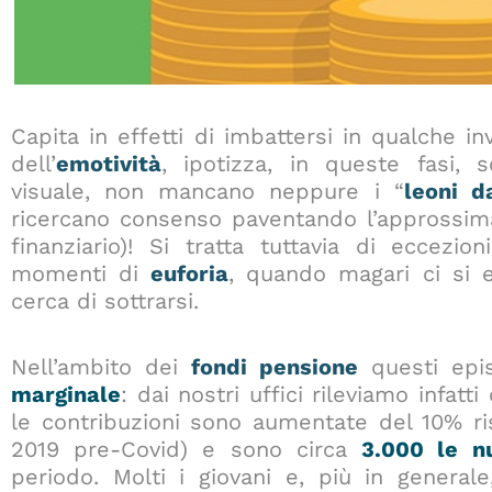
Capita in effetti di imbattersi in qualche in
dell’
emotività
, ipotizza, in queste fasi, s
visuale, non mancano neppure i “
leoni d
ricercano consenso paventando l’approssima
finanziario)! Si tratta tuttavia di eccezi
momenti di
euforia
, quando magari ci si e
cerca di sottrarsi.
Nell’ambito dei
fondi pensione
questi epi
marginale
: dai nostri uffici rileviamo infatt
le contribuzioni sono aumentate del 10% ri
2019 pre-Covid) e sono circa
3.000 le n
periodo. Molti i giovani e, più in generale,