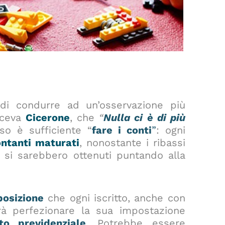
di condurre ad un’osservazione più
diceva
Cicerone
, che
“
Nulla ci è di più
so è sufficiente “
fare i conti
”
: ogni
ntanti maturati
, nonostante i ribassi
e si sarebbero ottenuti puntando alla
posizione
che ogni iscritto, anche con
rà perfezionare la sua impostazione
to previdenziale
. Potrebbe essere