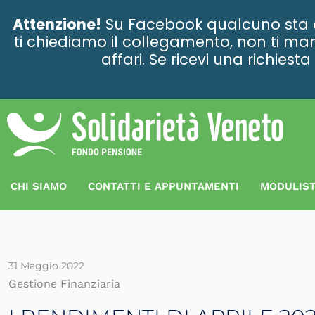
contenuto
Attenzione!
Su Facebook qualcuno sta ce
ti chiediamo il collegamento, non ti man
affari. Se ricevi una richies
CHI SIAMO
CONTATTI E APPUNTAMENTI
MODULIST
31 Maggio 2022
Gestione Finanziaria