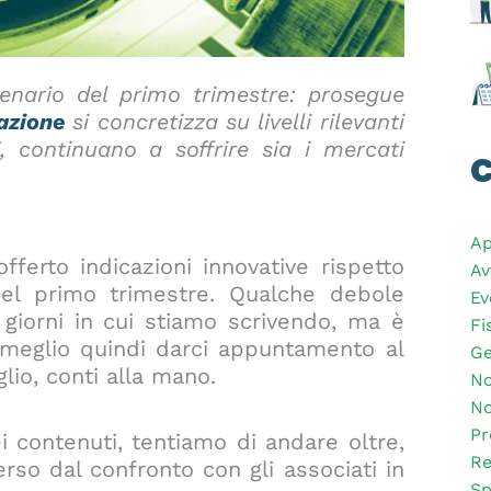
enario del primo trimestre: prosegue
lazione
si concretizza su livelli rilevanti
, continuano a soffrire sia i mercati
C
Ap
fferto indicazioni innovative rispetto
Av
del primo trimestre. Qualche debole
Ev
i giorni in cui stiamo scrivendo, ma è
Fi
 meglio quindi darci appuntamento al
Ge
io, conti alla mano.
No
No
Pr
i contenuti, tentiamo di andare oltre,
Re
so dal confronto con gli associati in
Sp