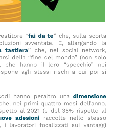
vestitore “
fai da te
” che, sulla scorta
oluzioni avventate. E, allargando la
a tastiera
” che, nei social network,
rsi della “fine del mondo” (non solo
oni, che hanno il loro “specchio” nei
spone agli stessi rischi a cui poi si
sodi hanno peraltro una
dimensione
i che, nei primi quattro mesi dell’anno,
spetto al 2021 (e del 35% rispetto al
uove adesioni
raccolte nello stesso
 i lavoratori focalizzati sui vantaggi