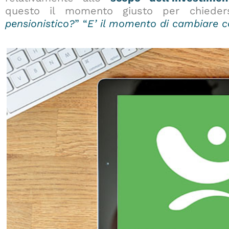
questo il momento giusto per chiede
pensionistico?
” “
E’ il momento di cambiare 