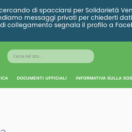
rcando di spacciarsi per Solidarietà Ven
diamo messaggi privati per chiederti dati 
ta di collegamento segnala il profilo a Fac
Search
...
ICA
DOCUMENTI UFFICIALI
INFORMATIVA SULLA SOS