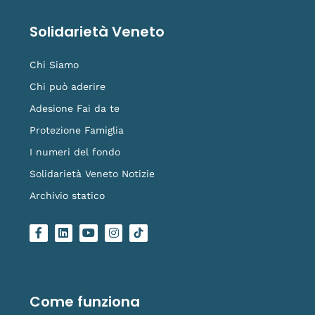
Solidarietà Veneto
Chi Siamo
Chi può aderire
Adesione Fai da te
Protezione Famiglia
I numeri del fondo
Solidarietà Veneto Notizie
Archivio statico
F
L
Y
I
L
a
i
o
n
o
c
n
u
s
g
e
k
t
t
o
b
e
u
a
-
o
d
b
g
t
o
i
e
r
i
Come funziona
k
n
a
k