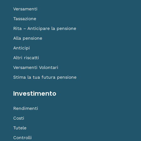
-
m
t
f
o
Versamenti
k
Tassazione
Rita – Anticipare la pensione
Alla pensione
Anticipi
Altri riscatti
Versamenti Volontari
Stima la tua futura pensione
Investimento
Rendimenti
Costi
Tutele
Controlli