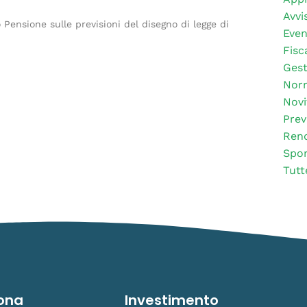
Avvis
 Pensione sulle previsioni del disegno di legge di
Even
Fisc
Gest
Nor
Novi
Prev
Rend
Spor
Tutt
ona
Investimento