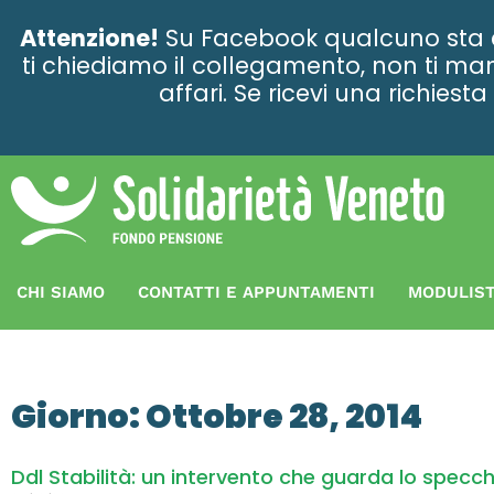
contenuto
Attenzione!
Su Facebook qualcuno sta ce
ti chiediamo il collegamento, non ti man
affari. Se ricevi una richies
CHI SIAMO
CONTATTI E APPUNTAMENTI
MODULIST
Giorno: Ottobre 28, 2014
Ddl Stabilità: un intervento che guarda lo specch