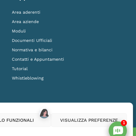
Area aderenti
Area aziende
Moduli
Documenti Ufficiali
Normativa e bilanci
Contatti e Appuntamenti
Tutorial
Whistleblowing
ilanza della COVIP
www.covip.it
LO FUNZIONALI
VISUALIZZA PREFERENZE
1