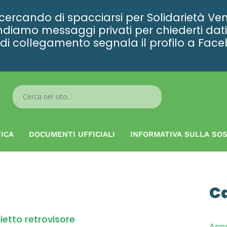
rcando di spacciarsi per Solidarietà Ven
diamo messaggi privati per chiederti dati 
ta di collegamento segnala il profilo a Fac
Search
...
ICA
DOCUMENTI UFFICIALI
INFORMATIVA SULLA SOS
C
ietto retrovisore
App