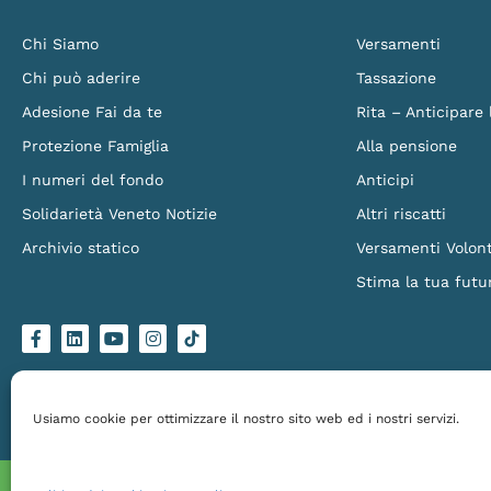
Chi Siamo
Versamenti
Chi può aderire
Tassazione
Adesione Fai da te
Rita – Anticipare
Protezione Famiglia
Alla pensione
I numeri del fondo
Anticipi
Solidarietà Veneto Notizie
Altri riscatti
Archivio statico
Versamenti Volont
Stima la tua futu
F
L
Y
I
L
a
i
o
n
o
c
n
u
s
g
e
k
t
t
o
b
e
u
a
-
o
d
b
g
t
Solidarietà Veneto Fondo Pensione – Via Torino 151/B, 30172 Venezia Mestre – C.
o
i
e
r
i
Made by
Larin
k
n
a
k
Usiamo cookie per ottimizzare il nostro sito web ed i nostri servizi.
-
m
t
f
o
k