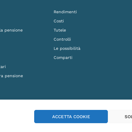
Rendimenti
Costi
 la pensione
Tutele
Controlli
Le possibilità
Comparti
ari
ra pensione
F. 90023570279 - Iscritto al n.87 dell'Albo dei Fondi Pensione e soggetto alla vig
ACCETTA COOKIE
SO