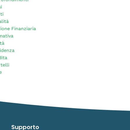
i
ti
alità
ione Finanziaria
mativa
tà
idenza
ita
telli
e
Supporto