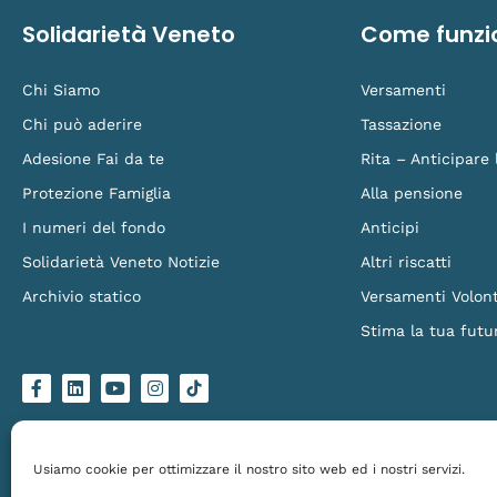
Solidarietà Veneto
Come funzi
Chi Siamo
Versamenti
Chi può aderire
Tassazione
Adesione Fai da te
Rita – Anticipare
Protezione Famiglia
Alla pensione
I numeri del fondo
Anticipi
Solidarietà Veneto Notizie
Altri riscatti
Archivio statico
Versamenti Volont
Stima la tua futu
F
L
Y
I
L
a
i
o
n
o
c
n
u
s
g
e
k
t
t
o
b
e
u
a
-
o
d
b
g
t
Solidarietà Veneto Fondo Pensione – Via Torino 151/B, 30172 Venezia Mestre – C.
o
i
e
r
i
Made by
Larin
k
n
a
k
Usiamo cookie per ottimizzare il nostro sito web ed i nostri servizi.
-
m
t