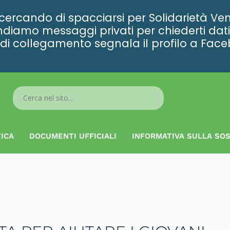
rcando di spacciarsi per Solidarietà Ven
diamo messaggi privati per chiederti dati 
ta di collegamento segnala il profilo a Fac
Search
...
ICA
DOCUMENTI UFFICIALI
INFORMATIVA SULLA SOS