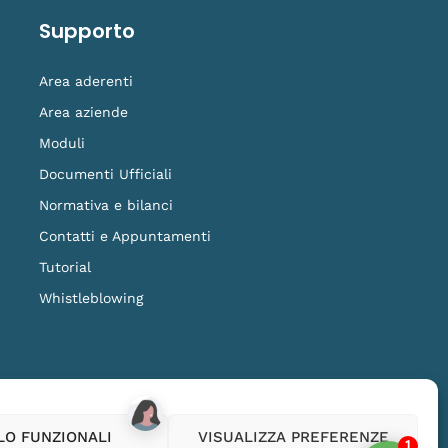
Supporto
Area aderenti
Area aziende
Moduli
Documenti Ufficiali
Normativa e bilanci
Contatti e Appuntamenti
Tutorial
Whistleblowing
ilanza della COVIP
www.covip.it
LO FUNZIONALI
VISUALIZZA PREFERENZE
1