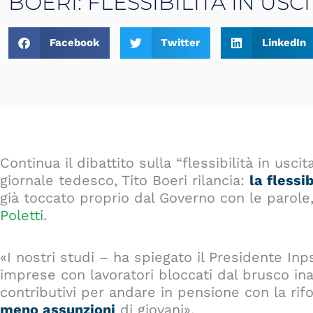
BOERI: FLESSIBILITÀ IN USC
Facebook
Twitter
LinkedIn
Continua il dibattito sulla “flessibilità in uscit
giornale tedesco, Tito Boeri rilancia:
la flessi
già toccato proprio dal Governo con le parole
Poletti
.
«I nostri studi – ha spiegato il Presidente I
imprese con lavoratori bloccati dal brusco ina
contributivi per andare in pensione con la rif
meno assunzioni
di giovani».