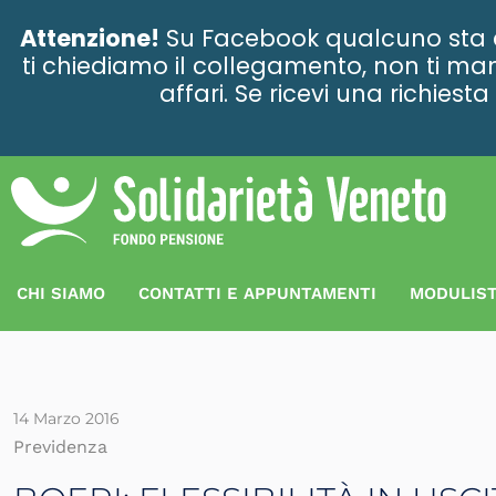
contenuto
Attenzione!
Su Facebook qualcuno sta ce
ti chiediamo il collegamento, non ti man
affari. Se ricevi una richies
CHI SIAMO
CONTATTI E APPUNTAMENTI
MODULIST
14 Marzo 2016
Previdenza