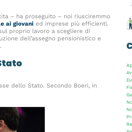
scita – ha proseguito – noi riusciremmo
e ai giovani
ed imprese più efficienti.
 sul proprio lavoro a scegliere di
uzione dell’assegno pensionistico e
C
.
 Stato
Ap
Av
Ev
asse dello Stato. Secondo Boeri, in
Fi
Ge
No
No
Pr
Re
Sp