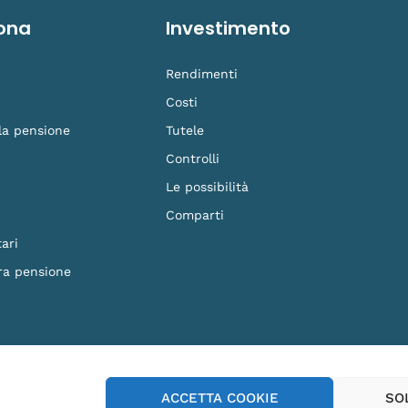
ona
Investimento
Rendimenti
Costi
 la pensione
Tutele
Controlli
Le possibilità
Comparti
ari
ra pensione
F. 90023570279 - Iscritto al n.87 dell'Albo dei Fondi Pensione e soggetto alla vig
ACCETTA COOKIE
SO