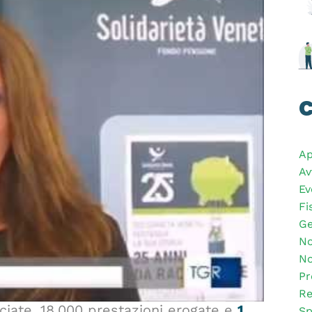
C
Ap
Av
Ev
Fi
Ge
No
No
Pr
Re
ciate, 18.000 prestazioni erogate e
1
Sp