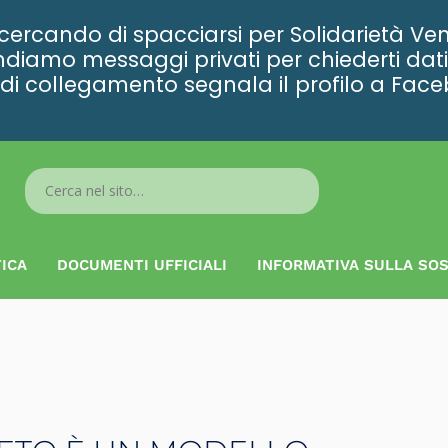
rcando di spacciarsi per Solidarietà Ven
diamo messaggi privati per chiederti dati 
ta di collegamento segnala il profilo a Fac
Search
...
ICA
DOCUMENTI UFFICIALI
INFORMATIVA SULLA SOS