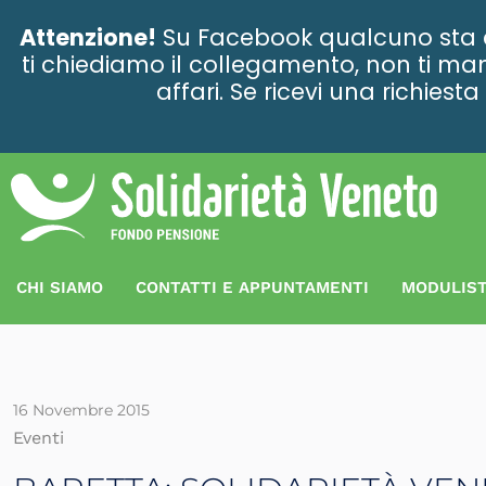
contenuto
Attenzione!
Su Facebook qualcuno sta ce
ti chiediamo il collegamento, non ti man
affari. Se ricevi una richies
CHI SIAMO
CONTATTI E APPUNTAMENTI
MODULIST
16 Novembre 2015
Eventi