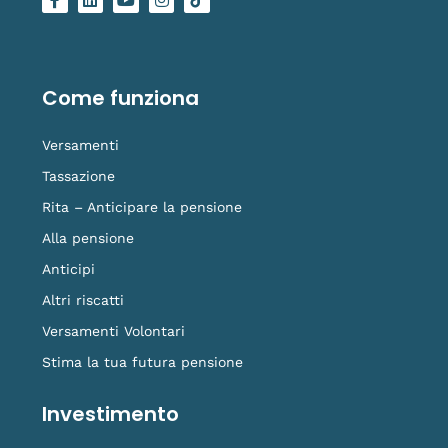
a
i
o
n
o
c
n
u
s
g
e
k
t
t
o
b
e
u
a
-
o
d
b
g
t
o
i
e
r
i
Come funziona
k
n
a
k
-
m
t
f
o
Versamenti
k
Tassazione
Rita – Anticipare la pensione
Alla pensione
Anticipi
Altri riscatti
Versamenti Volontari
Stima la tua futura pensione
Investimento