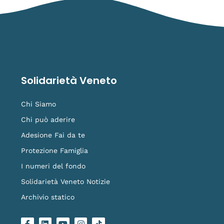
Solidarietà Veneto
Chi Siamo
Chi può aderire
Adesione Fai da te
Protezione Famiglia
I numeri del fondo
Solidarietà Veneto Notizie
Archivio statico
F
L
Y
I
L