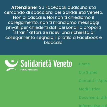
contenuto
Attenzione!
Su Facebook qualcuno sta
cercando di spacciarsi per Solidarietà Veneto.
Non ci cascare. Noi non ti chiediamo il
collegamento, non ti mandiamo messaggi
privati per chiederti dati personali o proporti
"strani" affari. Se ricevi una richiesta di
collegamento segnala il profilo a Facebook e
bloccalo.
Home
Chi Siamo
Contatti e App
Modulistica
Documenti Uffi
Informativa sul